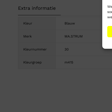
We
Extra informatie
so
we
Kleur
Blauw
Merk
MA.STRUM
Kleurnummer
30
Kleurgroep
m415