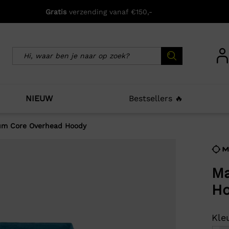
Gratis
verzending vanaf €150,-
NIEUW
Bestsellers 🔥
um Core Overhead Hoody
icht zijn deze producten ook interessant voo
Ma
H
Kleu