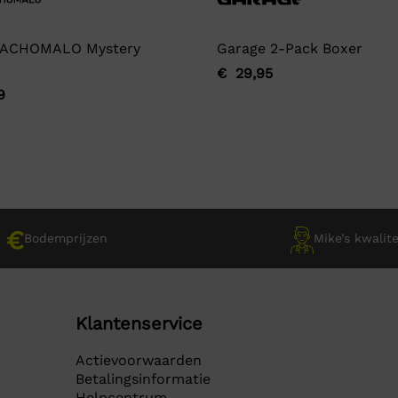
ACHOMALO Mystery
Garage 2-Pack Boxer
€
29,95
Oorspronkelijke
Huidige
9
ronkelijke
ge
prijs
prijs
was:
is:
€ 29,95.
€ 29,95.
9.
9.
Bodemprijzen
Mike’s kwalite
Klantenservice
Actievoorwaarden
Betalingsinformatie
Helpcentrum