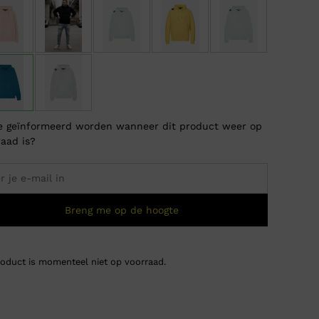
je geïnformeerd worden wanneer dit product weer op
raad is?
Breng me op de hoogte
roduct is momenteel niet op voorraad.
Pure P
Oorsp
Huidi
€
79,9
€
29,
prijs
prijs