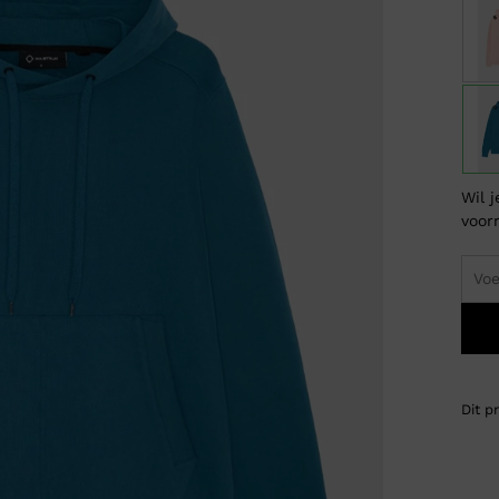
Wil 
voor
Dit p