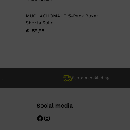
MUCHACHOMALO 5-Pack Boxer
Garage
Shorts Solid
€
17,95
Oorspro
Huidige
€
59,95
Oorspronkelijke
Huidige
prijs
prijs
prijs
prijs
was:
is:
was:
is:
€ 17,95.
€ 17,95.
€ 59,95.
€ 59,95.
it
Echte merkkleding
Social media
Facebook
Instagram