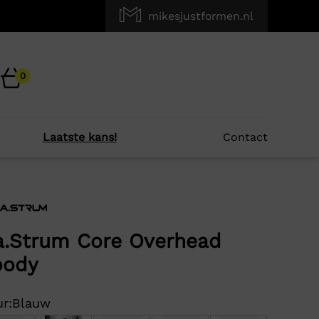
mikesjustformen.nl
0
Laatste kans!
Contact
×
r je?
.Strum Core Overhead
oody
-63%
r:
Blauw