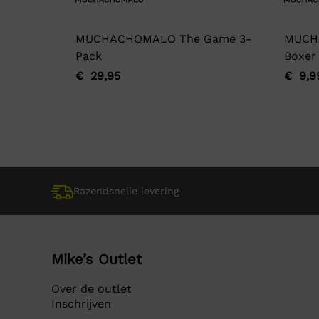
MUCHACHOMALO The Game 3-
MUCH
Pack
Boxer
€
29,95
€
9,9
Oorspronkelijke
Huidige
Oorsp
Huidi
prijs
prijs
prijs
prijs
was:
is:
was:
is:
€ 29,95.
€ 29,95.
€ 9,9
€ 9,9
Razendsnelle levering
Mike’s Outlet
Over de outlet
Inschrijven