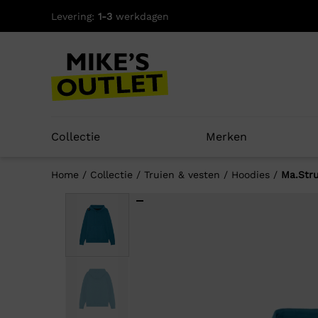
Skip
Levering:
1-3
werkdagen
to
content
Collectie
Merken
Home
/
Collectie
/
Truien & vesten
/
Hoodies
/
Ma.Str
Well
-50%