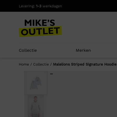
Skip
Levering:
1-3
werkdagen
to
content
Collectie
Merken
Home
/
Collectie
/
Malelions Striped Signature Hoodie
Well
-56%