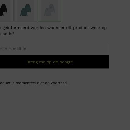
je geïnformeerd worden wanneer dit product weer op
raad is?
Breng me op de hoogte
roduct is momenteel niet op voorraad.
Maleli
Oorsp
Huidi
€
89,9
€
39,
prijs
prijs