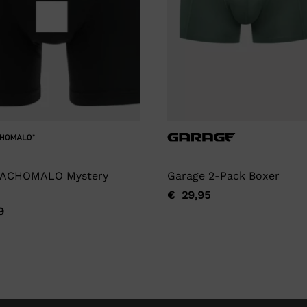
ACHOMALO Mystery
Garage 2-Pack Boxer
€
29,95
Oorspronkelijke
Huidige
9
ronkelijke
ge
prijs
prijs
was:
is:
€ 29,95.
€ 29,95.
9.
9.