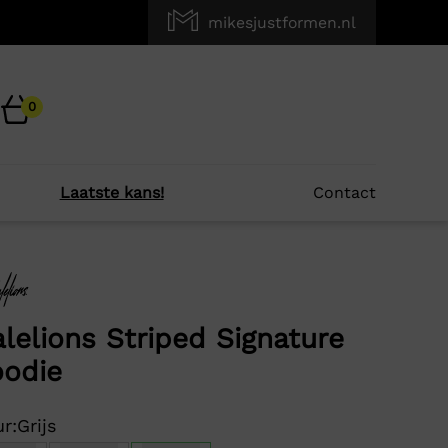
mikesjustformen.nl
0
Laatste kans!
Contact
×
r je?
lelions Striped Signature
odie
-56%
r:
Grijs