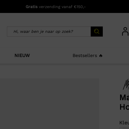
Gratis
verzending vanaf €150,-
NIEUW
Bestsellers 🔥
icht zijn deze producten ook interessant voo
Ma
Ho
Kleu