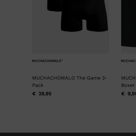
MUCHACHOMALO The Game 3-
MUCH
Pack
Boxer
€
29,95
€
9,9
Oorspronkelijke
Huidige
Oorsp
Huidi
prijs
prijs
prijs
prijs
was:
is:
was:
is:
€ 29,95.
€ 29,95.
€ 9,9
€ 9,9