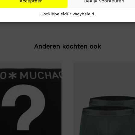
Accepteer
Bekijk voorkeuren
Cookiebeleid
Privacybeleid
Anderen kochten ook