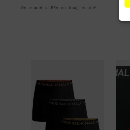
Ons model is 1.85m en draagt maat M