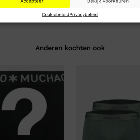
Accepteer
Bekijk voorkeuren
Cookiebeleid
Privacybeleid
Anderen kochten ook