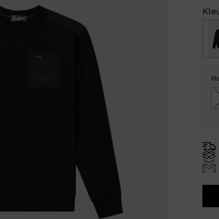
Kleu
M