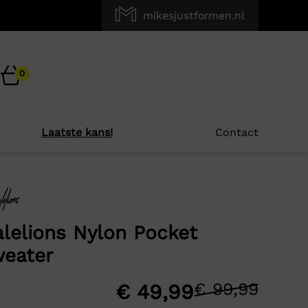
mikesjustformen.nl
0
Laatste kans!
Contact
×
r je?
lelions Nylon Pocket
eater
-60%
€
99,99
Oors
Huid
€
49,99