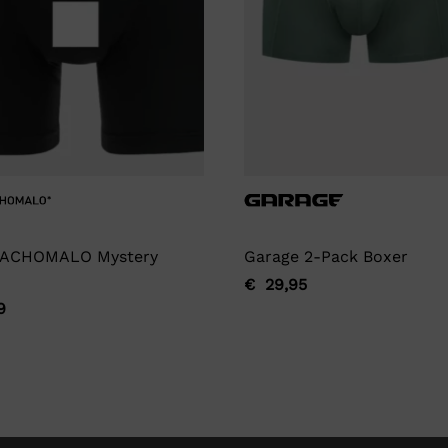
ACHOMALO Mystery
Garage 2-Pack Boxer
€
29,95
Oorspronkelijke
Huidige
9
ronkelijke
ge
prijs
prijs
was:
is:
€ 29,95.
€ 29,95.
9.
9.