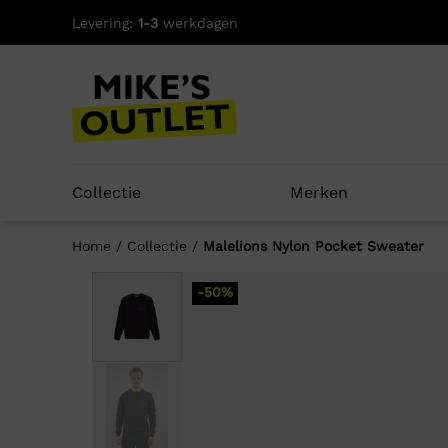
Skip
Levering:
1-3
werkdagen
to
content
Collectie
Merken
Home
/
Collectie
/
Malelions Nylon Pocket Sweater
-50%
Well
-50%