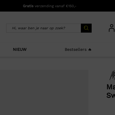
Gratis
verzending vanaf €150,-
NIEUW
Bestsellers 🔥
icht zijn deze producten ook interessant voo
Ma
Sw