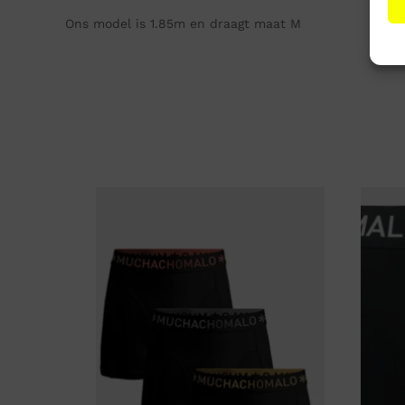
Ons model is 1.85m en draagt maat M