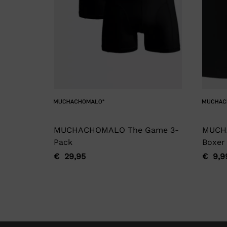
MUCHACHOMALO The Game 3-
MUCH
Pack
Boxer
€
29,95
€
9,9
Oorspronkelijke
Huidige
Oorsp
Huidi
prijs
prijs
prijs
prijs
was:
is:
was:
is:
€ 29,95.
€ 29,95.
€ 9,9
€ 9,9