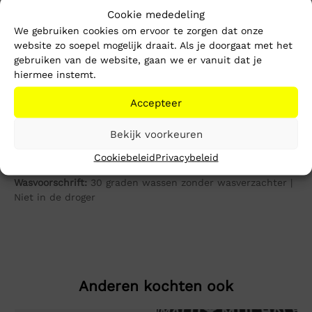
Dit t-shirt is een opvolger van de welbekende basics van
Cookie mededeling
Lyle & Scott. Het t-shirt heeft namelijk een relaxed fit
We gebruiken cookies om ervoor te zorgen dat onze
waardoor hij iets overzised valt. Het t-shirt is gemaakt van
website zo soepel mogelijk draait. Als je doorgaat met het
100% katoen. De ronde hals is bewerkt met een zwart
gebruiken van de website, gaan we er vanuit dat je
detail en het logo van Lyle & Scott is geborduurd op de
hiermee instemt.
borst.
Accepteer
Pasvorm:
Relaxed Fit
Bekijk voorkeuren
Materiaal:
100% Katoen
Cookiebeleid
Privacybeleid
Wasvoorschrift:
30 graden wassen zonder wasverzachter |
Niet in de droger
Anderen kochten ook