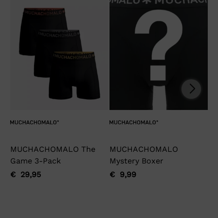
MUCHACHOMALO The
MUCHACHOMALO
Ga
Game 3-Pack
Mystery Boxer
€
Oo
Hu
pri
pri
€
29,95
€
9,99
Oorspronkelijke
Huidige
Oorspronkelijke
Huidige
wa
is:
prijs
prijs
prijs
prijs
€ 
€ 
was:
is:
was:
is:
€ 29,95.
€ 29,95.
€ 9,99.
€ 9,99.