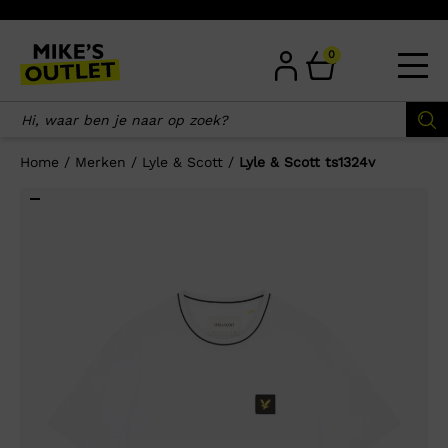
Skip
to
content
0
Home
/
Merken
/
Lyle & Scott
/
Lyle & Scott ts1324v
×
Wellicht zijn deze producten ook
interessant voor je?
-30%