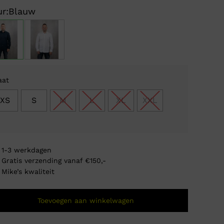
prijs
prijs
r:
Blauw
was:
is:
€ 80
€ 34
aat
XS
S
M
L
XL
XXL
1-3 werkdagen
Gratis verzending vanaf €150,-
Mike’s kwaliteit
Maleli
Toevoegen aan winkelwagen
Oorsp
Huidi
€
79,9
€
29,
prijs
prijs