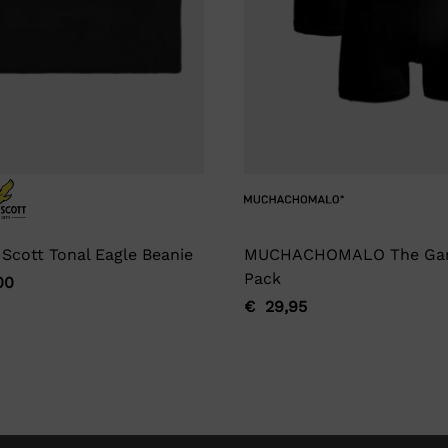
 Scott Tonal Eagle Beanie
MUCHACHOMALO The Ga
Pack
00
ronkelijke
ge
€
29,95
Oorspronkelijke
Huidige
prijs
prijs
was:
is:
00.
00.
€ 29,95.
€ 29,95.