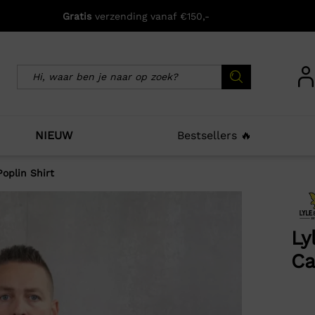
Gratis
verzending vanaf €150,-
NIEUW
Bestsellers 🔥
Poplin Shirt
icht zijn deze producten ook interessant voo
Ly
Ca