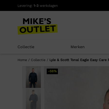
Skip
Levering:
1-3
werkdagen
to
content
Collectie
Merken
Home
/
Collectie
/
Lyle & Scott Tonal Eagle Easy Care 
-56%
Well
-70%