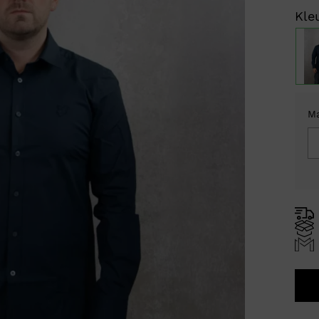
Kleu
M