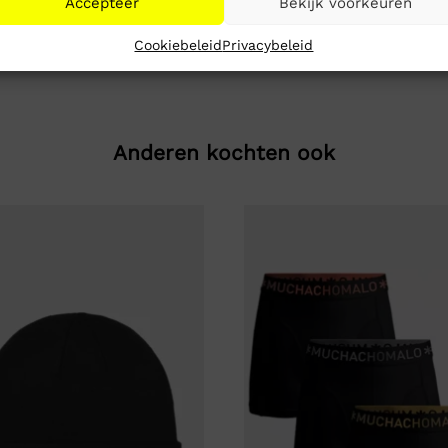
Accepteer
Bekijk voorkeuren
Cookiebeleid
Privacybeleid
Anderen kochten ook