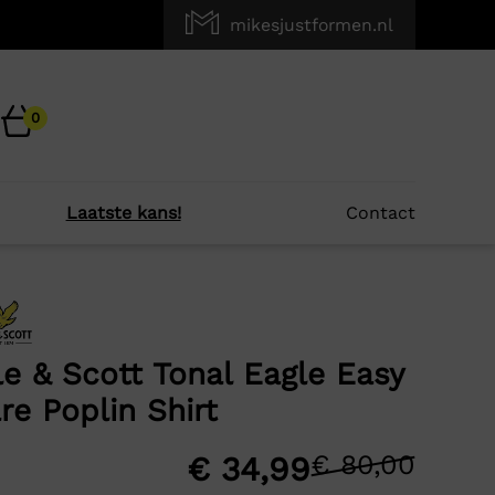
mikesjustformen.nl
0
Laatste kans!
Contact
×
r je?
le & Scott Tonal Eagle Easy
re Poplin Shirt
-63%
€
80,00
Oors
Huid
€
34,99