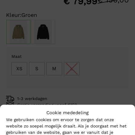
O
H
€
79,99
p
p
Kleur:
Groen
w
is
€
€
Maat
XS
S
M
L
1-3 werkdagen
Gratis verzending vanaf €150,-
Mike’s kwaliteit
Cookie mededeling
We gebruiken cookies om ervoor te zorgen dat onze
website zo soepel mogelijk draait. Als je doorgaat met het
Toevoegen aan winkelwagen
gebruiken van de website, gaan we er vanuit dat je