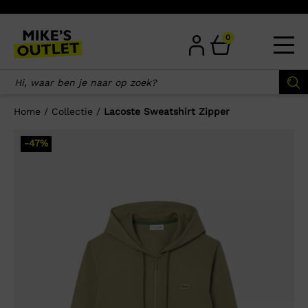
Skip
to
content
0
Home
/
Collectie
/
Lacoste Sweatshirt Zipper
×
-47%
Wellicht zijn deze producten ook
interessant voor je?
-60%