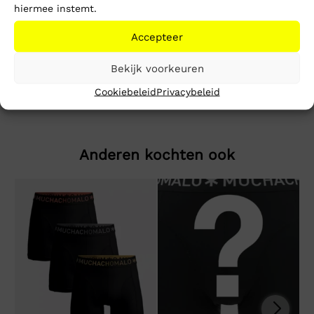
hiermee instemt.
Beschrijving
Extra informatie
Accepteer
Sweatshirt Zipper
Bekijk voorkeuren
Cookiebeleid
Privacybeleid
Anderen kochten ook