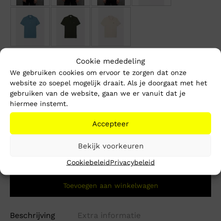
Cookie mededeling
Maat
We gebruiken cookies om ervoor te zorgen dat onze
website zo soepel mogelijk draait. Als je doorgaat met het
S
M
XL
XXL
gebruiken van de website, gaan we er vanuit dat je
hiermee instemt.
Accepteer
1-3 werkdagen
Bekijk voorkeuren
Gratis verzending vanaf €150,-
Mike’s kwaliteit
Cookiebeleid
Privacybeleid
Toevoegen aan winkelwagen
Beschrijving
Extra informatie