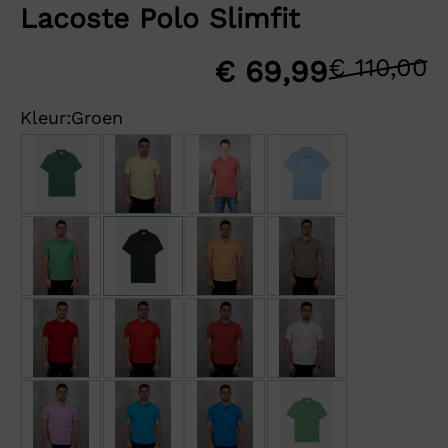
Lacoste Polo Slimfit
€
110,00
O
H
€
69,99
p
p
Kleur:
Groen
w
is
€
€