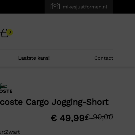
mikesjustformen.nl
0
Laatste kans!
Contact
×
r je?
coste Cargo Jogging-Short
-20%
€
90,00
Oors
Huid
€
49,99
prijs
prijs
r:
Zwart