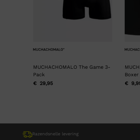
MUCHACHOMALO The Game 3-
MUCH
Pack
Boxer
€
29,95
€
9,9
Oorspronkelijke
Huidige
Oorsp
Huidi
prijs
prijs
prijs
prijs
was:
is:
was:
is:
€ 29,95.
€ 29,95.
€ 9,9
€ 9,9
Razendsnelle levering