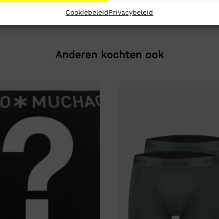
Cookiebeleid
Privacybeleid
Anderen kochten ook