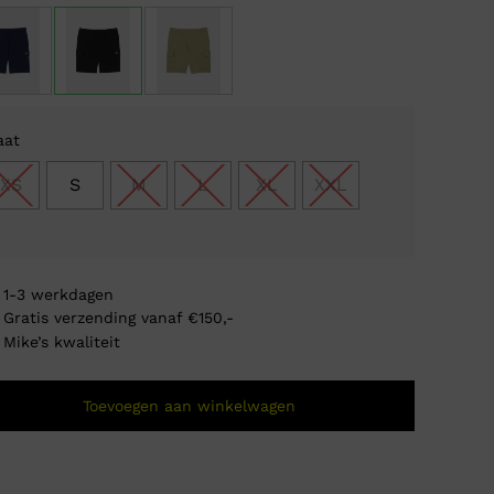
was:
is:
€ 90
€ 49
aat
XS
S
M
L
XL
XXL
1-3 werkdagen
Gratis verzending vanaf €150,-
Mike’s kwaliteit
Toevoegen aan winkelwagen
Lacost
Oorsp
Huidi
€
70,0
€
56,
prijs
prijs