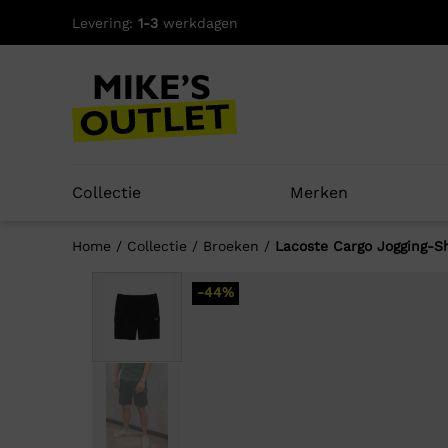
Skip
Levering:
1-3
werkdagen
to
content
Collectie
Merken
Home
/
Collectie
/
Broeken
/
Lacoste Cargo Jogging-S
-44%
Well
-44%