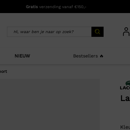
Gratis
verzending vanaf €150,-
NIEUW
Bestsellers 🔥
hort
icht zijn deze producten ook interessant voo
La
Kleu