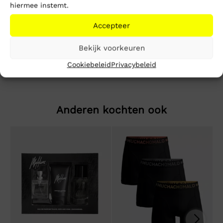
hiermee instemt.
Beschrijving
Extra informatie
Accepteer
Sunflower Valley Loose Fit T-Shirt
Bekijk voorkeuren
Cookiebeleid
Privacybeleid
Anderen kochten ook