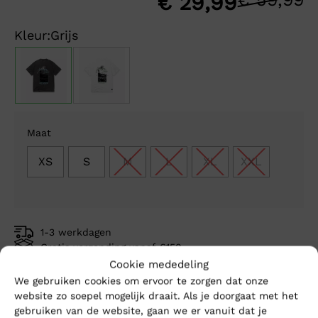
O
H
€
29,99
p
p
Kleur:
Grijs
w
is
€
€
Maat
XS
S
M
L
XL
XXL
1-3 werkdagen
Gratis verzending vanaf €150,-
Mike’s kwaliteit
Cookie mededeling
We gebruiken cookies om ervoor te zorgen dat onze
website zo soepel mogelijk draait. Als je doorgaat met het
Toevoegen aan winkelwagen
gebruiken van de website, gaan we er vanuit dat je