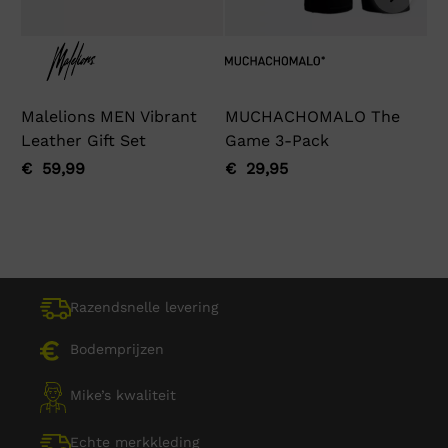
Malelions MEN Vibrant
MUCHACHOMALO The
M
Leather Gift Set
Game 3-Pack
My
€
59,99
€
29,95
€
Oorspronkelijke
Huidige
Oorspronkelijke
Huidige
Oo
Hu
prijs
prijs
prijs
prijs
pri
pri
was:
is:
was:
is:
wa
is:
€ 59,99.
€ 59,99.
€ 29,95.
€ 29,95.
€ 
€ 
Razendsnelle levering
Bodemprijzen
Mike’s kwaliteit
Echte merkkleding