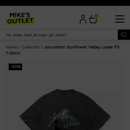
Skip
to
content
0
Home
/
Collectie
/
Jorcustom Sunflower Valley Loose Fit
T-Shirt
×
-50%
Wellicht zijn deze producten ook
interessant voor je?
-50%