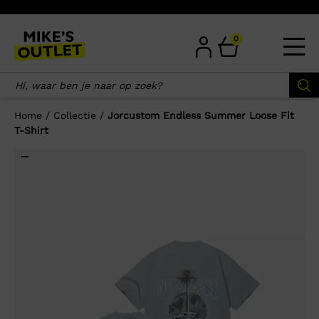
Skip
to
content
0
Home
/
Collectie
/
Jorcustom Endless Summer Loose Fit
T-Shirt
×
Wellicht zijn deze producten ook
interessant voor je?
-50%