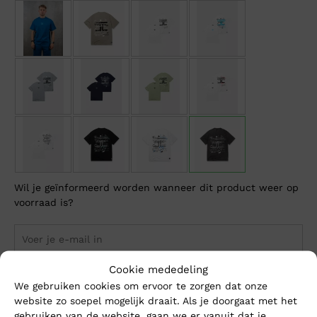
Wil je geïnformeerd worden wanneer dit product weer op
voorraad is?
Cookie mededeling
Breng me op de hoogte
We gebruiken cookies om ervoor te zorgen dat onze
website zo soepel mogelijk draait. Als je doorgaat met het
gebruiken van de website, gaan we er vanuit dat je