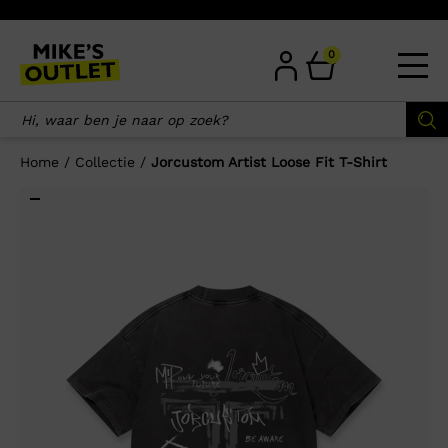
Skip
to
content
0
Home
/
Collectie
/
Jorcustom Artist Loose Fit T-Shirt
×
Wellicht zijn deze producten ook
interessant voor je?
-50%