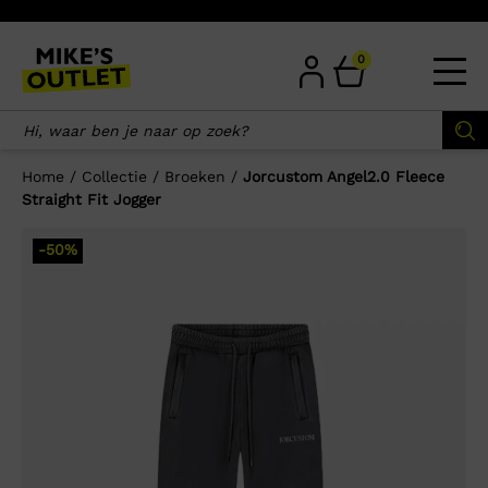
Skip
to
content
0
Home
/
Collectie
/
Broeken
/
Jorcustom Angel2.0 Fleece
Straight Fit Jogger
×
-50%
Wellicht zijn deze producten ook
interessant voor je?
-50%