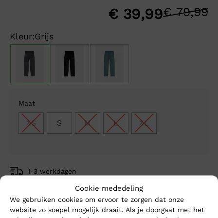
€
79,99
O
H
€
39,99
p
p
Kleur:
Grijs
w
is
€
€
Maat
XS
S
M
L
XL
1-3 werkdagen
Gratis verzending vanaf €150,-
Cookie mededeling
Mike’s kwaliteit
We gebruiken cookies om ervoor te zorgen dat onze
website zo soepel mogelijk draait. Als je doorgaat met het