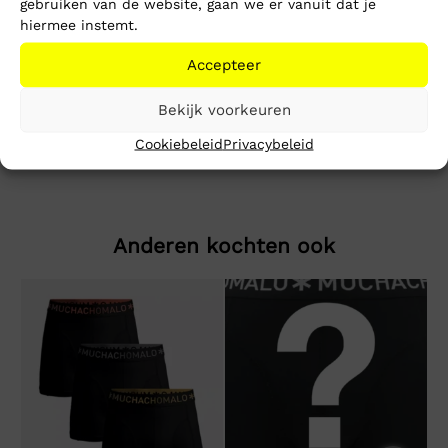
gebruiken van de website, gaan we er vanuit dat je
Toevoegen aan winkelwagen
hiermee instemt.
Accepteer
Beschrijving
Extra informatie
Bekijk voorkeuren
Angel2.0 Fleece Straight Fit Jogger
Cookiebeleid
Privacybeleid
Anderen kochten ook