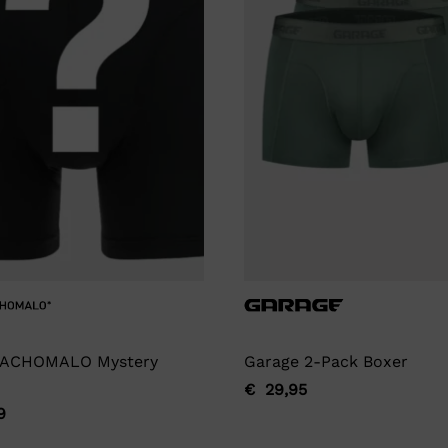
ACHOMALO Mystery
Garage 2-Pack Boxer
€
29,95
Oorspronkelijke
Huidige
9
ronkelijke
ge
prijs
prijs