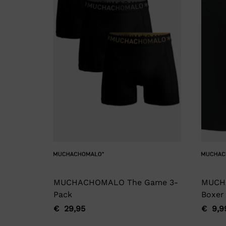
MUCHACHOMALO The Game 3-
MUCH
Pack
Boxer
€
29,95
€
9,9
Oorspronkelijke
Huidige
Oorsp
Huidi
prijs
prijs
prijs
prijs