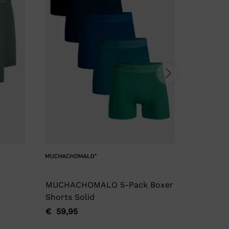
MUCHACHOMALO 5-Pack Boxer
Garage
Shorts Solid
€
17,95
Oorspro
Huidige
€
59,95
Oorspronkelijke
Huidige
prijs
prijs
prijs
prijs