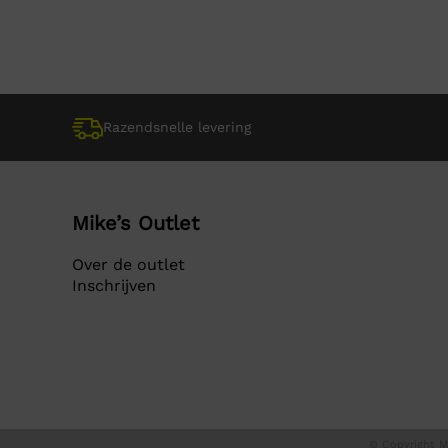
was:
is:
was:
is:
€ 29,95.
€ 29,95.
€ 9,9
€ 9,9
Razendsnelle levering
Mike’s Outlet
Over de outlet
Inschrijven
© Copyright Mi