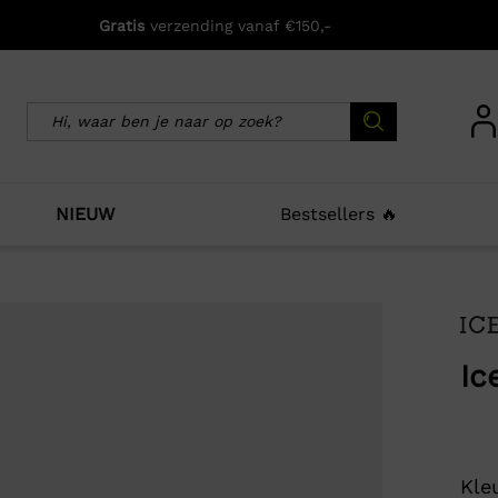
Gratis
verzending vanaf €150,-
NIEUW
Bestsellers 🔥
icht zijn deze producten ook interessant voo
Ic
Kleu