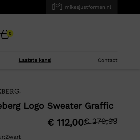
mikesjustformen.nl
0
Laatste kans!
Contact
×
r je?
eberg Logo Sweater Graffic
€
279,99
Oors
Huid
€
112,00
prijs
prijs
r:
Zwart