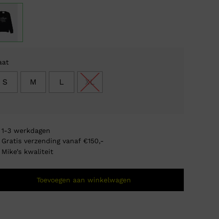
was:
is:
€ 27
€ 112
aat
S
M
L
XL
1-3 werkdagen
Gratis verzending vanaf €150,-
Mike’s kwaliteit
Toevoegen aan winkelwagen
Tommy
€
0,0
Oorsp
Huidi
prijs
prijs