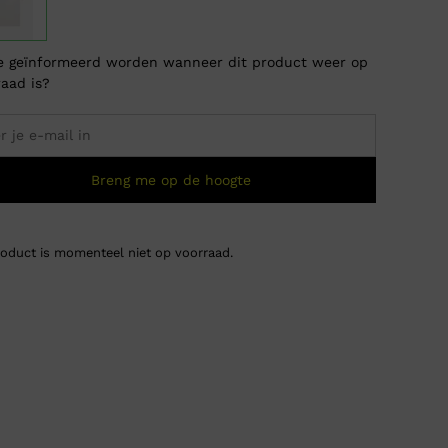
je geïnformeerd worden wanneer dit product weer op
raad is?
Breng me op de hoogte
roduct is momenteel niet op voorraad.
Marshal
Oorsp
Huidi
€
45,0
€
12,5
prijs
prijs