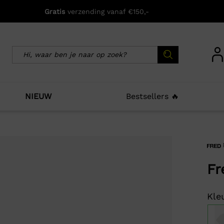
Gratis
verzending vanaf €150,-
NIEUW
Bestsellers 🔥
icht zijn deze producten ook interessant voo
Fr
Kleu