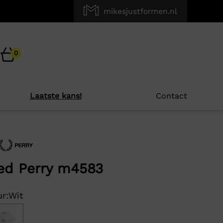
mikesjustformen.nl
0
Laatste kans!
Contact
×
r je?
ed Perry m4583
-72%
r:
Wit