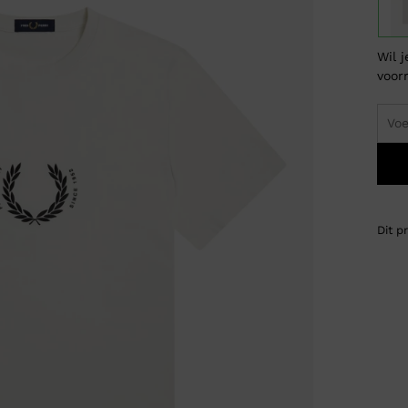
Wil 
voor
Dit p