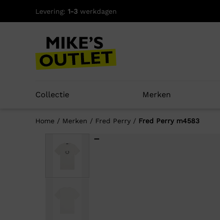
Skip
Levering:
1-3
werkdagen
to
content
Collectie
Merken
Home
/
Merken
/
Fred Perry
/
Fred Perry m4583
Well
-60%