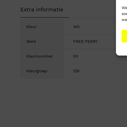
We
Extra informatie
so
we
Kleur
Wit
Merk
FRED PERRY
Kleurnummer
00
Kleurgroep
129