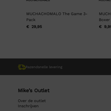
MUCHACHOMALO The Game 3-
MUCH
Pack
Boxer
€
29,95
€
9,9
Oorspronkelijke
Huidige
Oorsp
Huidi
prijs
prijs
prijs
prijs
was:
is:
was:
is:
€ 29,95.
€ 29,95.
€ 9,9
€ 9,9
Razendsnelle levering
Mike’s Outlet
Over de outlet
Inschrijven