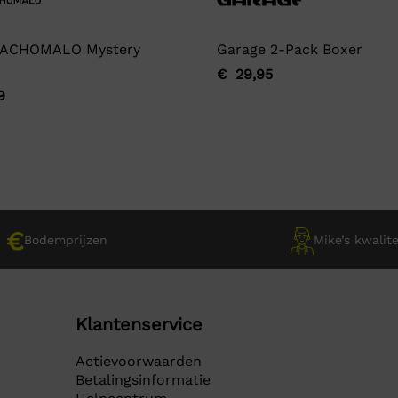
ACHOMALO Mystery
Garage 2-Pack Boxer
€
29,95
Oorspronkelijke
Huidige
9
ronkelijke
ge
prijs
prijs
was:
is:
€ 29,95.
€ 29,95.
9.
9.
Bodemprijzen
Mike’s kwalite
Klantenservice
Actievoorwaarden
Betalingsinformatie