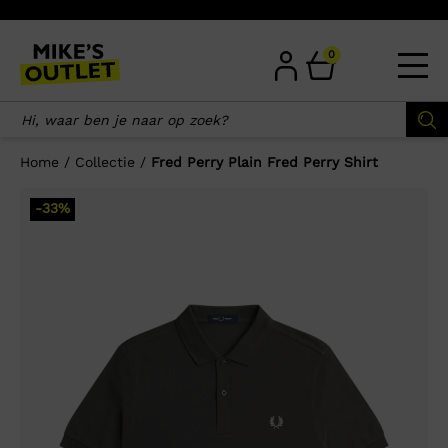
Skip
to
content
0
Home
/
Collectie
/
Fred Perry Plain Fred Perry Shirt
×
-33%
Wellicht zijn deze producten ook
interessant voor je?
-33%