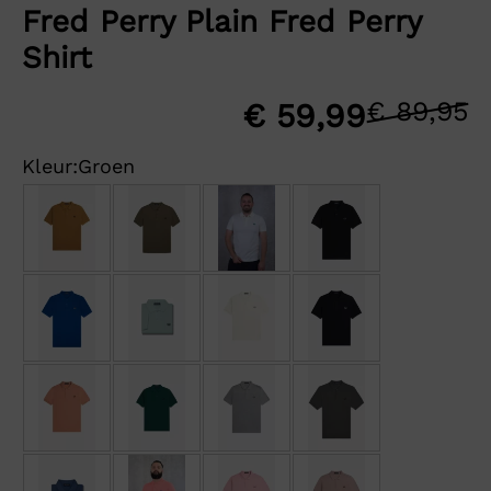
Fred Perry Plain Fred Perry
Shirt
€
89,95
O
H
€
59,99
p
p
Kleur:
Groen
w
is
€
€