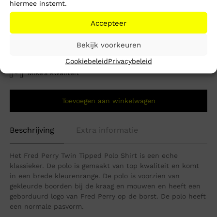
S
M
L
XL
XXL
XXXL
hiermee instemt.
Accepteer
Bekijk voorkeuren
1-3 werkdagen
Cookiebeleid
Privacybeleid
Gratis verzending vanaf €150,-
Mike’s kwaliteit
Toevoegen aan winkelwagen
Beschrijving
Extra informatie
Het Fred Perry Twin Tipped Polo Shirt is een eche
klassieker. De polo is gemaakt van top kwaliteit en komt
in een brede kleurenrange. De polo is voorzien van
gekleurde boorden bij de kraag en mouwen en heeft een
geborduurd logo van Fred Perry op de borst. De polo heeft
een normale pasvorm.