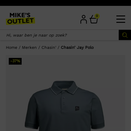
Skip
to
content
0
Home
/
Merken
/
Chasin'
/
Chasin’ Jay Polo
×
-37%
Wellicht zijn deze producten ook
interessant voor je?
-75%