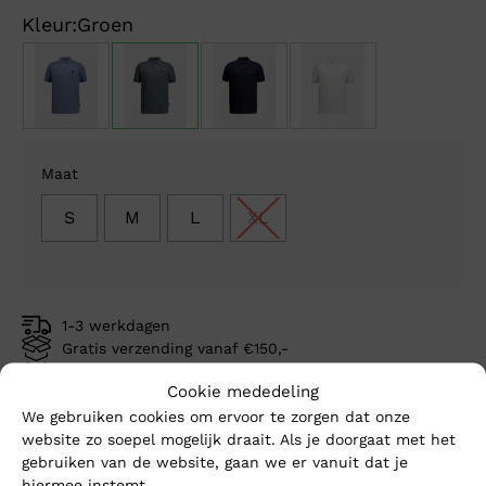
p
p
Kleur:
Groen
w
is
€
€
Maat
S
M
L
XL
1-3 werkdagen
Gratis verzending vanaf €150,-
Mike’s kwaliteit
Cookie mededeling
We gebruiken cookies om ervoor te zorgen dat onze
Toevoegen aan winkelwagen
website zo soepel mogelijk draait. Als je doorgaat met het
gebruiken van de website, gaan we er vanuit dat je
hiermee instemt.