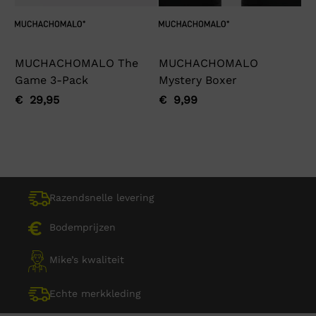
MUCHACHOMALO The
MUCHACHOMALO
Ga
Game 3-Pack
Mystery Boxer
€
Oo
Hu
pri
pri
€
29,95
€
9,99
Oorspronkelijke
Huidige
Oorspronkelijke
Huidige
wa
is:
prijs
prijs
prijs
prijs
€ 
€ 
was:
is:
was:
is:
€ 29,95.
€ 29,95.
€ 9,99.
€ 9,99.
Razendsnelle levering
Bodemprijzen
Mike’s kwaliteit
Echte merkkleding