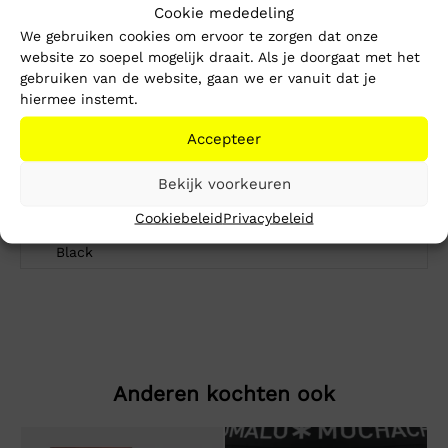
Cookie mededeling
Kleur
We gebruiken cookies om ervoor te zorgen dat onze
website zo soepel mogelijk draait. Als je doorgaat met het
Zwart
gebruiken van de website, gaan we er vanuit dat je
Merk
hiermee instemt.
CALVIN KLEIN JEANS
Accepteer
Kleurnummer
Bekijk voorkeuren
10
Cookiebeleid
Privacybeleid
Kleurgroep
Black
Anderen kochten ook