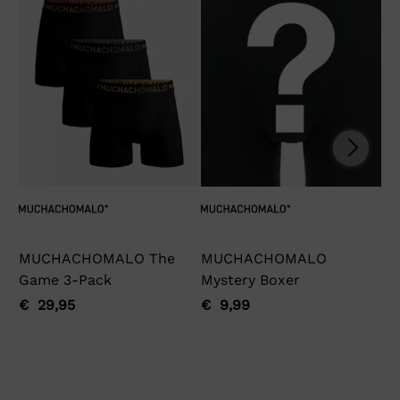
MUCHACHOMALO The
MUCHACHOMALO
Ga
Game 3-Pack
Mystery Boxer
€
Oo
Hu
pri
pri
€
29,95
€
9,99
Oorspronkelijke
Huidige
Oorspronkelijke
Huidige
wa
is:
prijs
prijs
prijs
prijs
€ 
€ 
was:
is:
was:
is:
€ 29,95.
€ 29,95.
€ 9,99.
€ 9,99.