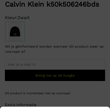
Calvin Klein k50k506246bds
Kleur:
Zwart
Wil je geïnformeerd worden wanneer dit product weer op
voorraad is?
Breng me op de hoogte
Dit product is momenteel niet op voorraad.
Extra informatie