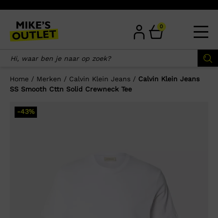
Skip
to
content
0
Home
/
Merken
/
Calvin Klein Jeans
/
Calvin Klein Jeans
SS Smooth Cttn Solid Crewneck Tee
×
-43%
Wellicht zijn deze producten ook
interessant voor je?
-50%