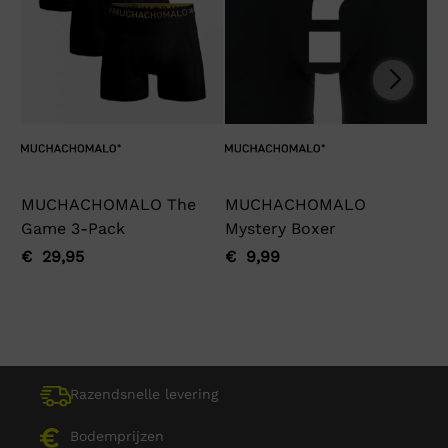
MUCHACHOMALO The
MUCHACHOMALO
Ga
Game 3-Pack
Mystery Boxer
€
Oo
Hu
pri
pri
€
29,95
€
9,99
Oorspronkelijke
Huidige
Oorspronkelijke
Huidige
wa
is:
prijs
prijs
prijs
prijs
€ 
€ 
was:
is:
was:
is:
€ 29,95.
€ 29,95.
€ 9,99.
€ 9,99.
Razendsnelle levering
Bodemprijzen