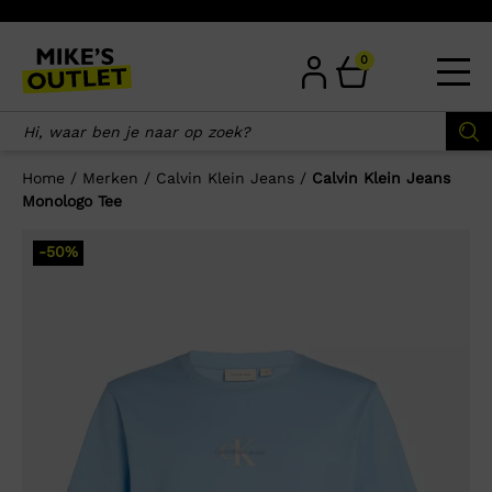
Skip
to
content
0
Home
/
Merken
/
Calvin Klein Jeans
/
Calvin Klein Jeans
Monologo Tee
×
-50%
Wellicht zijn deze producten ook
interessant voor je?
-57%