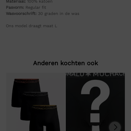
Materiaal:
100% katoen
Pasvorm:
Regular fit
Wasvoorschrift:
30 graden in de was
Ons model draagt maat L
Anderen kochten ook