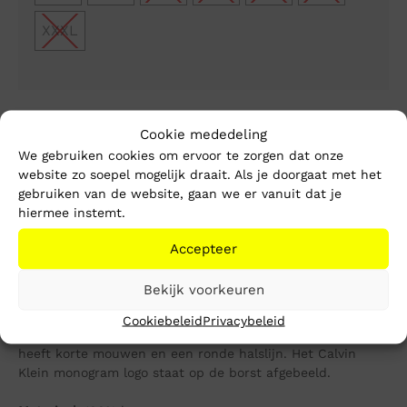
XXXL
1-3 werkdagen
Cookie mededeling
Gratis verzending vanaf €150,-
We gebruiken cookies om ervoor te zorgen dat onze
Mike’s kwaliteit
website zo soepel mogelijk draait. Als je doorgaat met het
gebruiken van de website, gaan we er vanuit dat je
hiermee instemt.
Toevoegen aan winkelwagen
Accepteer
Beschrijving
Extra informatie
Bekijk voorkeuren
Het Monologo T-Shirt van Calvin Klein is een basic T-Shirt
Cookiebeleid
Privacybeleid
die is gemaakt van 100% herwonnen katoen. Het shirt
heeft korte mouwen en een ronde halslijn. Het Calvin
Klein monogram logo staat op de borst afgebeeld.