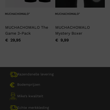
MUCHACHOMALO The
MUCHACHOMALO
Ga
Game 3-Pack
Mystery Boxer
€
Oo
Hu
pri
pri
€
29,95
€
9,99
Oorspronkelijke
Huidige
Oorspronkelijke
Huidige
wa
is:
prijs
prijs
prijs
prijs
€ 
€ 
was:
is:
was:
is:
€ 29,95.
€ 29,95.
€ 9,99.
€ 9,99.
Razendsnelle levering
Bodemprijzen
Mike’s kwaliteit
Echte merkkleding