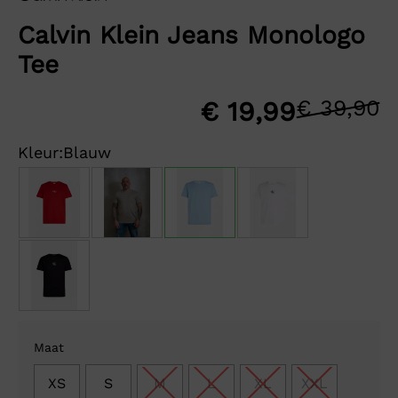
Calvin Klein Jeans Monologo
Tee
€
39,90
O
H
€
19,99
p
p
Kleur:
Blauw
w
is
€
€
Maat
XS
S
M
L
XL
XXL