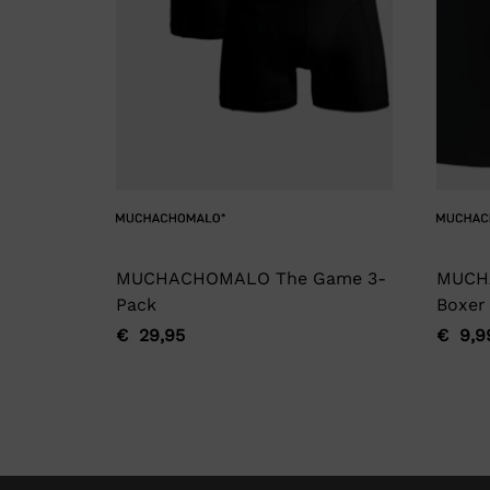
MUCHACHOMALO The Game 3-
MUCH
Pack
Boxer
€
29,95
€
9,9
Oorspronkelijke
Huidige
Oorsp
Huidi
prijs
prijs
prijs
prijs
was:
is:
was:
is:
€ 29,95.
€ 29,95.
€ 9,9
€ 9,9