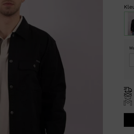
Kleu
M