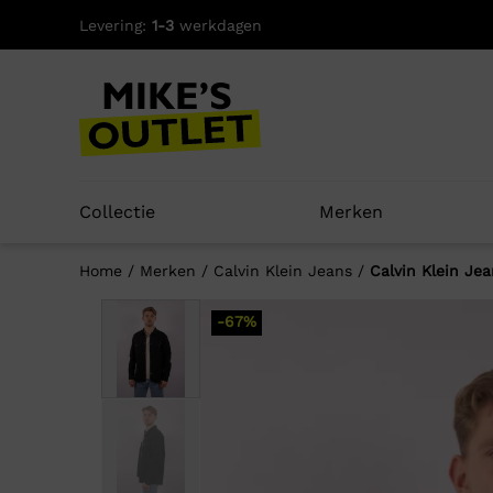
Skip
Levering:
1-3
werkdagen
to
content
Collectie
Merken
Home
/
Merken
/
Calvin Klein Jeans
/
Calvin Klein Jea
-67%
Well