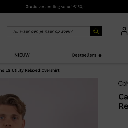
Gratis
verzending vanaf €150,-
NIEUW
Bestsellers 🔥
ns LS Utility Relaxed Overshirt
icht zijn deze producten ook interessant voo
Ca
Re