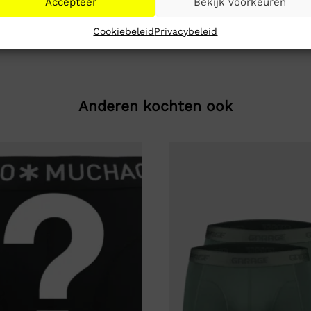
Accepteer
Bekijk voorkeuren
Cookiebeleid
Privacybeleid
Anderen kochten ook