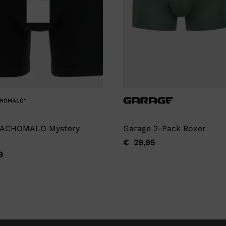
ACHOMALO Mystery
Garage 2-Pack Boxer
€
29,95
Oorspronkelijke
Huidige
9
ronkelijke
ge
prijs
prijs
was:
is:
€ 29,95.
€ 29,95.
9.
9.