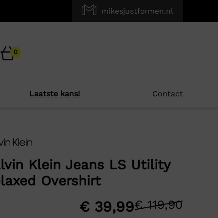
mikesjustformen.nl
0
Laatste kans!
Contact
×
r je?
lvin Klein Jeans LS Utility
laxed Overshirt
-58%
€
119,90
Oors
Huid
€
39,99