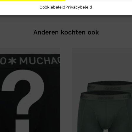
Cookiebeleid
Privacybeleid
Anderen kochten ook