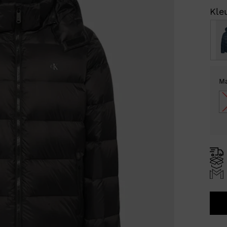
Kleu
M