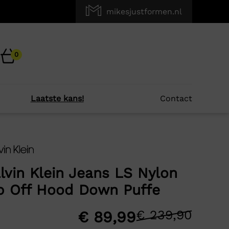
mikesjustformen.nl
0
Laatste kans!
Contact
×
r je?
lvin Klein Jeans LS Nylon
p Off Hood Down Puffe
-68%
€
239,90
Oors
Huid
€
89,99