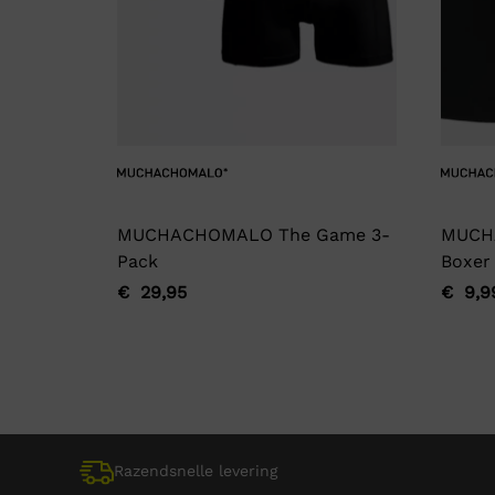
MUCHACHOMALO The Game 3-
MUCH
Pack
Boxer
€
29,95
€
9,9
Oorspronkelijke
Huidige
Oorsp
Huidi
prijs
prijs
prijs
prijs
was:
is:
was:
is:
€ 29,95.
€ 29,95.
€ 9,9
€ 9,9
Razendsnelle levering