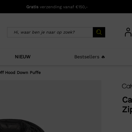
Gratis
verzending vanaf €150,-
NIEUW
Bestsellers 🔥
 Off Hood Down Puffe
icht zijn deze producten ook interessant voo
Ca
Zi