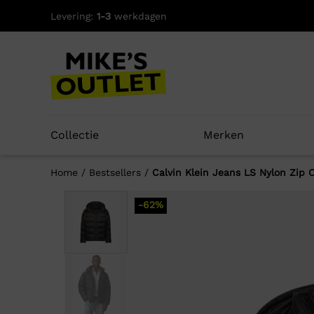
Skip
Levering:
1-3
werkdagen
to
content
Collectie
Merken
Home
/
Bestsellers
/
Calvin Klein Jeans LS Nylon Zip
-62%
Well
-68%