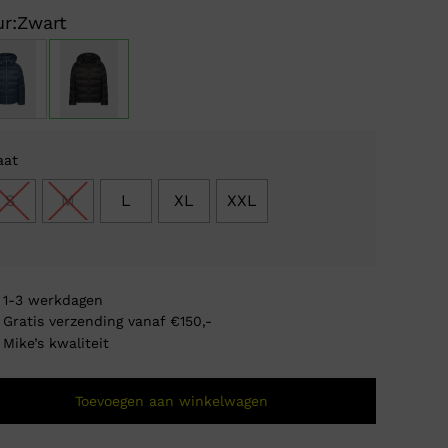
prijs
prijs
r:
Zwart
was:
is:
€ 23
€ 89
aat
S
M
L
XL
XXL
1-3 werkdagen
Gratis verzending vanaf €150,-
Mike’s kwaliteit
Quotre
Toevoegen aan winkelwagen
Oorsp
Huidi
€
40,0
€
12,9
prijs
prijs