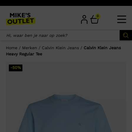
Skip
to
content
0
Home
/
Merken
/
Calvin Klein Jeans
/
Calvin Klein Jeans
Heavy Regular Tee
×
-50%
Wellicht zijn deze producten ook
interessant voor je?
-50%