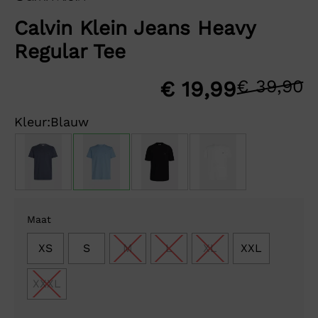
Calvin Klein Jeans Heavy
Regular Tee
€
39,90
O
H
€
19,99
p
p
Kleur:
Blauw
w
is
€
€
Maat
XS
S
M
L
XL
XXL
XXXL