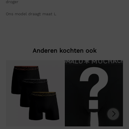
droger
Ons model draagt maat L
Anderen kochten ook