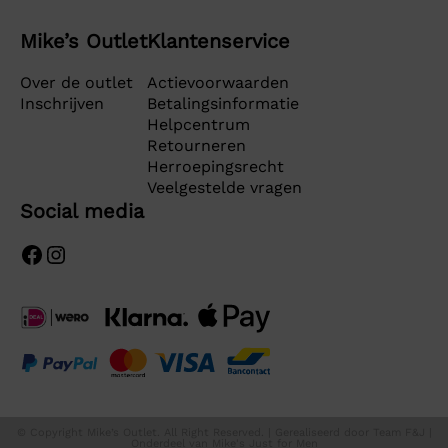
Mike’s Outlet
Klantenservice
Over de outlet
Actievoorwaarden
Inschrijven
Betalingsinformatie
Helpcentrum
Retourneren
Herroepingsrecht
Veelgestelde vragen
Social media
Facebook
Instagram
© Copyright Mike’s Outlet. All Right Reserved. | Gerealiseerd door
Team F&J
|
Onderdeel van
Mike's Just for Men