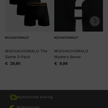
MUCHACHOMALO The
MUCHACHOMALO
Ga
Game 3-Pack
Mystery Boxer
€
Oo
Hu
pri
pri
€
29,95
€
9,99
Oorspronkelijke
Huidige
Oorspronkelijke
Huidige
wa
is:
prijs
prijs
prijs
prijs
€ 
€ 
was:
is:
was:
is:
€ 29,95.
€ 29,95.
€ 9,99.
€ 9,99.
Razendsnelle levering
Bodemprijzen