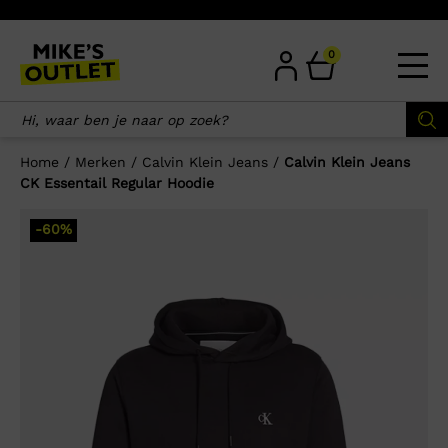
Skip
to
content
0
Home
/
Merken
/
Calvin Klein Jeans
/
Calvin Klein Jeans
CK Essentail Regular Hoodie
×
-60%
Wellicht zijn deze producten ook
interessant voor je?
-60%