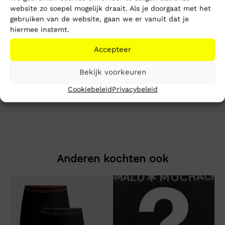
website zo soepel mogelijk draait. Als je doorgaat met het
Toevoegen aan winkelwagen
gebruiken van de website, gaan we er vanuit dat je
hiermee instemt.
Beschrijving
Extra informatie
Accepteer
Bekijk voorkeuren
CK Essentail Regular Hoodie
Cookiebeleid
Privacybeleid
Ons model is 1.89m en draagt maat M
Anderen kochten ook