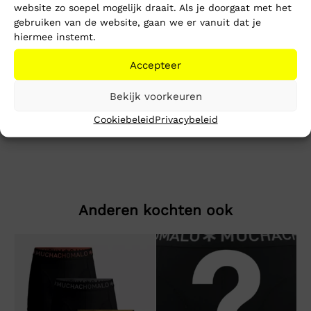
Mike’s kwaliteit
website zo soepel mogelijk draait. Als je doorgaat met het
gebruiken van de website, gaan we er vanuit dat je
hiermee instemt.
Toevoegen aan winkelwagen
Accepteer
Beschrijving
Extra informatie
Bekijk voorkeuren
Cookiebeleid
Privacybeleid
Iconic
Anderen kochten ook