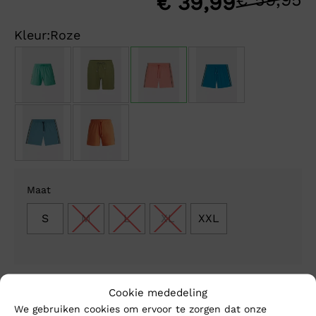
O
H
€
39,99
p
p
Kleur:
Roze
w
is
€
€
Maat
S
M
L
XL
XXL
1-3 werkdagen
Cookie mededeling
Gratis verzending vanaf €150,-
We gebruiken cookies om ervoor te zorgen dat onze