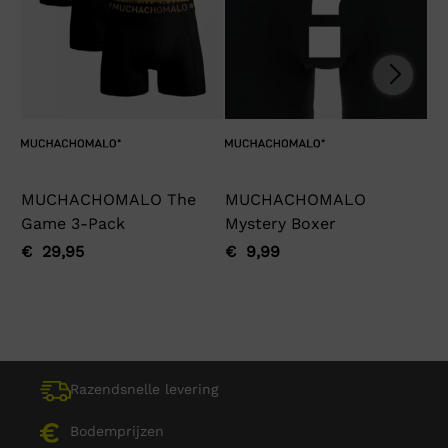
MUCHACHOMALO The
MUCHACHOMALO
Ga
Game 3-Pack
Mystery Boxer
€
Oo
Hu
pri
pri
€
29,95
€
9,99
Oorspronkelijke
Huidige
Oorspronkelijke
Huidige
wa
is:
prijs
prijs
prijs
prijs
€ 
€ 
was:
is:
was:
is:
€ 29,95.
€ 29,95.
€ 9,99.
€ 9,99.
Razendsnelle levering
Bodemprijzen