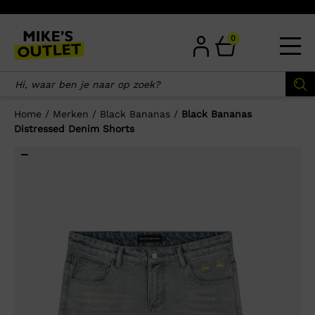
Skip
to
content
0
Home
/
Merken
/
Black Bananas
/
Black Bananas
Distressed Denim Shorts
×
Wellicht zijn deze producten ook
interessant voor je?
-43%