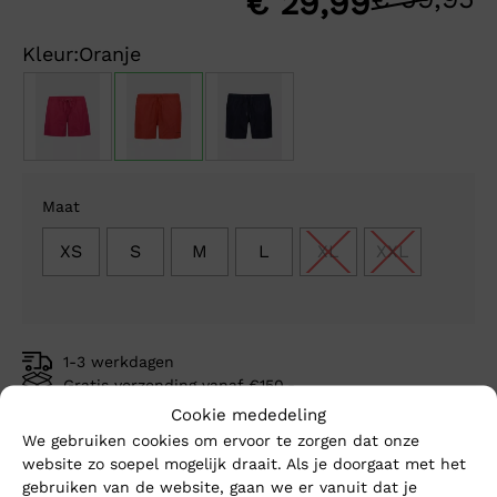
O
H
€
29,99
p
p
Kleur:
Oranje
w
is
€
€
Maat
XS
S
M
L
XL
XXL
1-3 werkdagen
Gratis verzending vanaf €150,-
Mike’s kwaliteit
Cookie mededeling
We gebruiken cookies om ervoor te zorgen dat onze
website zo soepel mogelijk draait. Als je doorgaat met het
Toevoegen aan winkelwagen
gebruiken van de website, gaan we er vanuit dat je