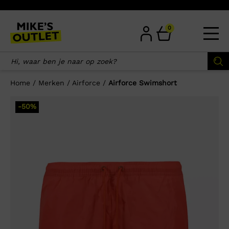
Skip
to
content
0
Home
/
Merken
/
Airforce
/
Airforce Swimshort
×
-50%
Wellicht zijn deze producten ook
interessant voor je?
-50%