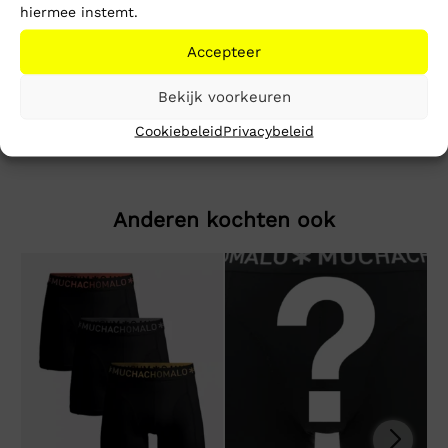
hiermee instemt.
Beschrijving
Extra informatie
Accepteer
Swimshort
Bekijk voorkeuren
Cookiebeleid
Privacybeleid
Anderen kochten ook