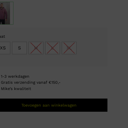
was:
is:
€ 119
€ 36,
aat
XS
S
M
L
XL
1-3 werkdagen
Gratis verzending vanaf €150,-
Mike’s kwaliteit
Toevoegen aan winkelwagen
Fred P
Oorsp
Huidi
€
54,9
€
21,9
prijs
prijs