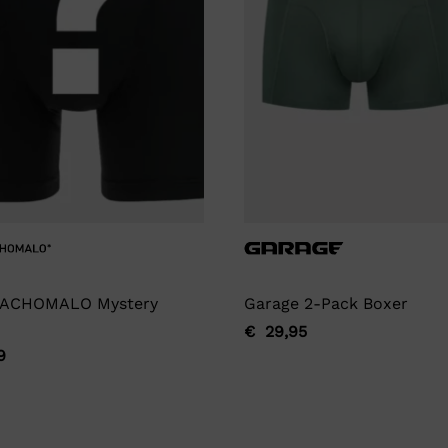
ACHOMALO Mystery
Garage 2-Pack Boxer
€
29,95
Oorspronkelijke
Huidige
9
ronkelijke
ge
prijs
prijs
was:
is:
€ 29,95.
€ 29,95.
9.
9.