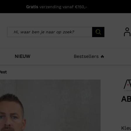
Gratis
verzending vanaf €150,-
NIEUW
Bestsellers 🔥
Vest
icht zijn deze producten ook interessant voo
AB
Kleu