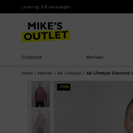
Skip
Levering:
1-3
werkdagen
to
content
Collectie
Merken
Home
/
Merken
/
AB Lifestyle
/
AB Lifestyle Diamond 
-70%
Well
-73%