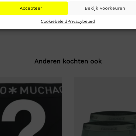
lt normaal
Accepteer
Bekijk voorkeuren
ogo
Cookiebeleid
Privacybeleid
Anderen kochten ook