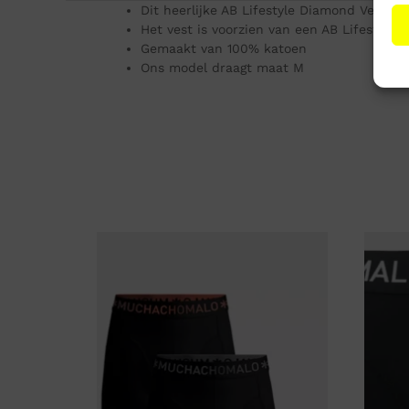
Dit heerlijke AB Lifestyle Diamond Vest va
Het vest is voorzien van een AB Lifestyle l
Gemaakt van 100% katoen
Ons model draagt maat M