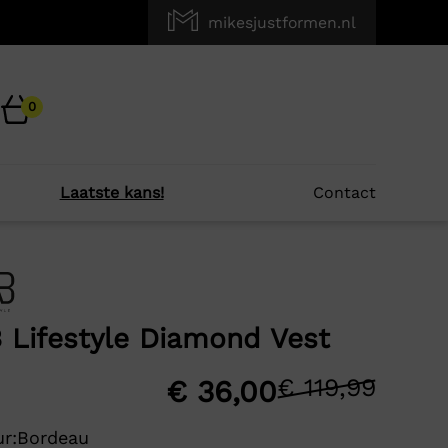
mikesjustformen.nl
0
Laatste kans!
Contact
×
r je?
 Lifestyle Diamond Vest
-60%
€
119,99
Oors
Huid
€
36,00
prijs
prijs
r:
Bordeau