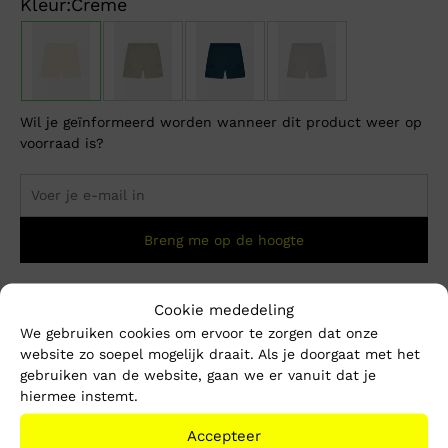
Kleur:
Creme
Wil je geïnformeerd worden wanneer dit product weer op
voorraad is?
Breng me op de hoogte
Cookie mededeling
Dit product is momenteel niet op voorraad.
We gebruiken cookies om ervoor te zorgen dat onze
website zo soepel mogelijk draait. Als je doorgaat met het
Beschrijving
Extra informatie
gebruiken van de website, gaan we er vanuit dat je
hiermee instemt.
Cargo Short
Accepteer