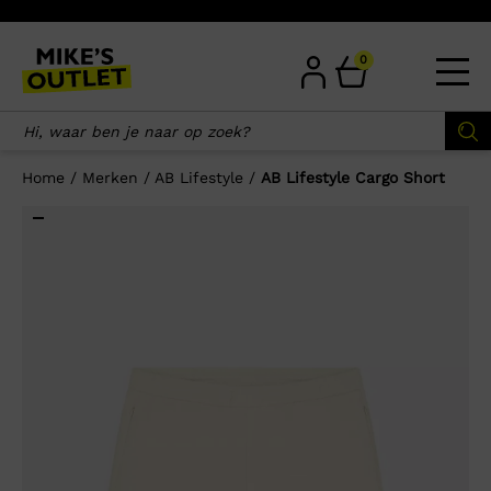
Skip
to
content
0
Home
/
Merken
/
AB Lifestyle
/
AB Lifestyle Cargo Short
×
Wellicht zijn deze producten ook
interessant voor je?
-70%