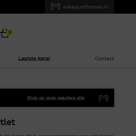
mikesjustformen.nl
0
Laatste kans!
Contact
Shop op onze reguliere site
tlet
t alle Calvin Klein Jeans zomerjassen voor veel minder