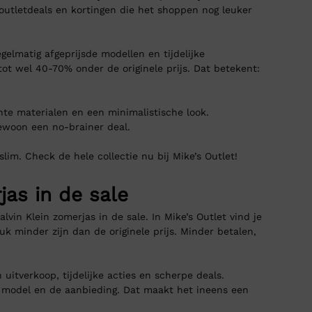
, outletdeals en kortingen die het shoppen nog leuker
gelmatig afgeprijsde modellen en tijdelijke
ot wel 40-70% onder de originele prijs. Dat betekent:
ichte materialen en een minimalistische look.
gewoon een no-brainer deal.
lim. Check de hele collectie nu bij Mike’s Outlet!
jas in de sale
vin Klein zomerjas in de sale. In Mike’s Outlet vind je
tuk minder zijn dan de originele prijs. Minder betalen,
 uitverkoop, tijdelijke acties en scherpe deals.
t model en de aanbieding. Dat maakt het ineens een