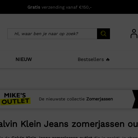
Gratis
verzending vanaf €150,-
NIEUW
Bestsellers 🔥
De nieuwste collectie
Zomerjassen
alvin Klein Jeans zomerjassen ou
 is de
Calvin Klein Jeans zomerjassen outlet
die je zoekt! Je shop