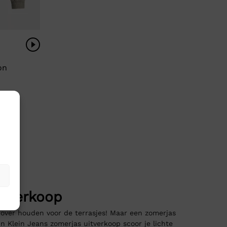
on
itverkoop
 over houden voor de terrasjes! Maar een zomerjas
n Klein Jeans zomerjas uitverkoop scoor je lichte