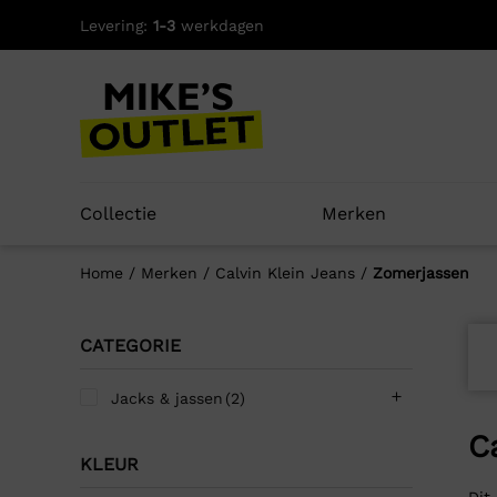
Skip
Levering:
1-3
werkdagen
to
content
Collectie
Merken
Home
/
Merken
/
Calvin Klein Jeans
/
Zomerjassen
CATEGORIE
Jacks & jassen
(2)
C
KLEUR
Dit