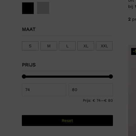
bij
2
pr
MAAT
S
M
L
XL
XXL
-
PRIJS
Prijs:
€ 74
—
€ 80
Reset