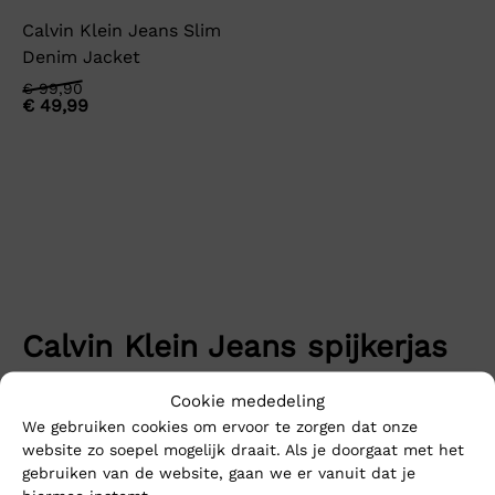
Calvin Klein Jeans Slim
Denim Jacket
Oorspronkelijke
Huidige
€
99,90
€
49,99
prijs
prijs
was:
is:
€ 99,90.
€ 49,99.
Calvin Klein Jeans spijkerjas
uitverkoop
Cookie mededeling
We gebruiken cookies om ervoor te zorgen dat onze
Een spijkerjas scoren met korting? Dat is gewoon slim
website zo soepel mogelijk draait. Als je doorgaat met het
spelen. Met de Calvin Klein Jeans spijkerjas uitverkoop
gebruiken van de website, gaan we er vanuit dat je
pak je de deals waarbij de prijzen flink dalen. Denk aan