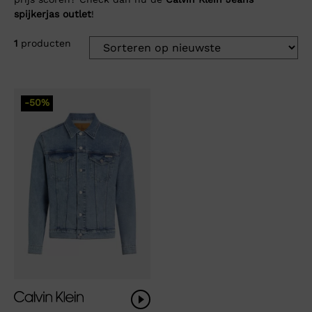
spijkerjas outlet
!
1
producten
-50%