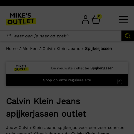
Skip
to
content
0
Home
/
Merken
/
Calvin Klein Jeans
/
Spijkerjassen
De nieuwste collectie
Spijkerjassen
Shop op onze reguliere site
Calvin Klein Jeans
spijkerjassen outlet
Jouw Calvin Klein Jeans spijkerjas voor een zeer scherpe
prijs scoren? Check dan nu de
Calvin Klein Jeans