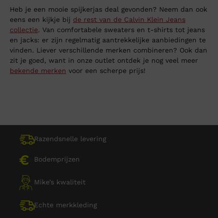
Heb je een mooie spijkerjas deal gevonden? Neem dan ook
eens een kijkje bij
de rest van de Calvin Klein Jeans
collectie
. Van comfortabele sweaters en t-shirts tot jeans
en jacks: er zijn regelmatig aantrekkelijke aanbiedingen te
vinden. Liever verschillende merken combineren? Ook dan
zit je goed, want in onze outlet ontdek je nog veel meer
bekende merken
voor een scherpe prijs!
Razendsnelle levering
Bodemprijzen
Mike’s kwaliteit
Echte merkkleding