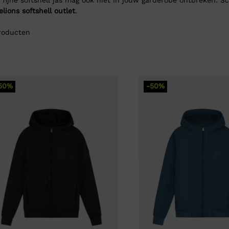
elions softshell outlet
.
oducten
50%
-50%