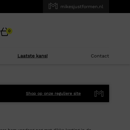
mikesjustformen.nl
0
Laatste kans!
Contact
Shop op onze reguliere site
Scoor hem vandaag nog met dikke korting in de