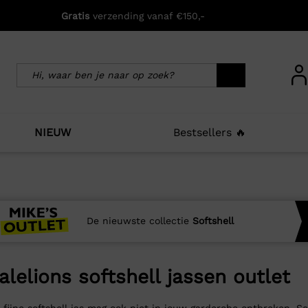
Gratis
verzending vanaf €150,-
NIEUW
Bestsellers 🔥
De nieuwste collectie
Softshell
alelions softshell jassen outlet
 fijne softshell jas mag ook niet in jouw garderobe ontbreken. 