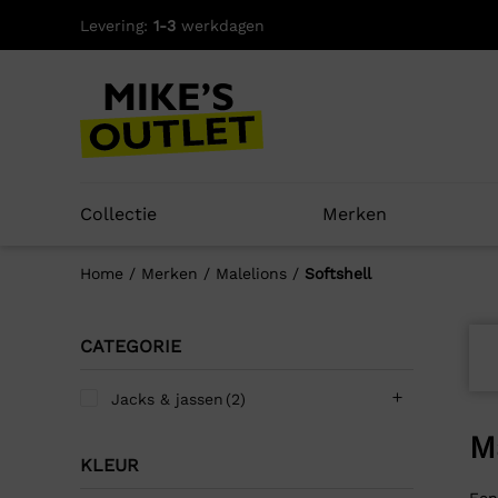
Skip
Levering:
1-3
werkdagen
to
content
Collectie
Merken
Home
/
Merken
/
Malelions
/
Softshell
CATEGORIE
Jacks & jassen
(2)
M
KLEUR
Een