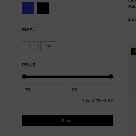
Mal
2
pr
MAAT
S
XXL
-
PRIJS
Prijs:
€ 79
—
€ 80
Reset