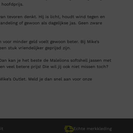
 hoofdprijs.
e van tevoren denkt. Hij is licht, houdt wind tegen en
andeling of gewoon als dagelijkse jas. Geen zware
en voor minder geld voelt gewoon beter. Bij Mike’s
n stuk vriendelijker geprijsd zijn.
Dan kan je het beste de Malelions softshell jassen met
n veel betere prijs! Die wil jij ook niet missen toch?
 Mike’s Outlet. Meld je dan snel aan voor onze
it
Echte merkkleding