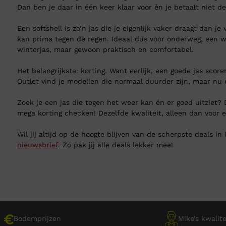
Dan ben je daar in één keer klaar voor én je betaalt niet de
Een softshell is zo’n jas die je eigenlijk vaker draagt dan j
kan prima tegen de regen. Ideaal dus voor onderweg, een w
winterjas, maar gewoon praktisch en comfortabel.
Het belangrijkste: korting. Want eerlijk, een goede jas scor
Outlet vind je modellen die normaal duurder zijn, maar nu ee
Zoek je een jas die tegen het weer kan én er goed uitziet? 
mega korting checken! Dezelfde kwaliteit, alleen dan voor ee
Wil jij altijd op de hoogte blijven van de scherpste deals in
nieuwsbrief
. Zo pak jij alle deals lekker mee!
Bodemprijzen
Mike’s kwalite