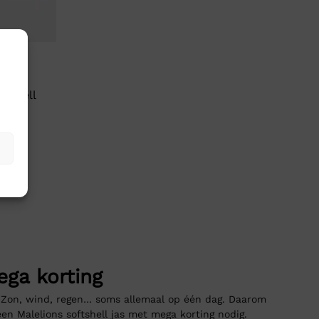
ftshell
ega korting
. Zon, wind, regen… soms allemaal op één dag. Daarom
en Malelions softshell jas met mega korting nodig.