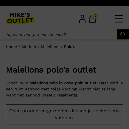
Skip
to
content
0
Home
/
Merken
/
Malelions
/
Polo's
Malelions polo’s outlet
Scoor jouw
Malelions polo in onze polo outlet
! Daar vind je
een ruim aanbod met méga korting! Wacht niet te lang,
want het aanbod wisselt regelmatig.
Geen producten gevonden die aan je zoekcriteria
voldoen.