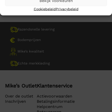
Bekijk voorkeuren
Cookiebeleid
Privacybeleid
Razendsnelle levering
Bodemprijzen
Mike’s kwaliteit
Echte merkkleding
Mike’s Outlet
Klantenservice
Over de outlet
Actievoorwaarden
Inschrijven
Betalingsinformatie
Helpcentrum
Retourneren