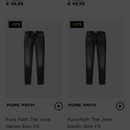
€
49,99
€
49,99
prijs
prijs
prijs
prijs
was:
is:
was:
is:
€ 119,99.
€ 49,99.
€ 119,99.
€ 49,99.
-32%
-42%
Pure Path The Jone
Pure Path The Jone
Denim Slim Fit
Denim Slim Fit