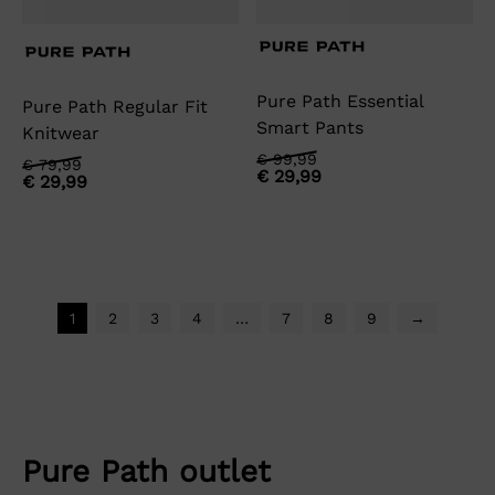
Pure Path Essential
Pure Path Regular Fit
Smart Pants
Knitwear
Oorspronkelijke
Huidige
€
99,99
Oorspronkelijke
Huidige
€
79,99
€
29,99
prijs
prijs
€
29,99
prijs
prijs
was:
is:
was:
is:
€ 99,99.
€ 29,99.
€ 79,99.
€ 29,99.
1
2
3
4
…
7
8
9
→
Pure Path outlet