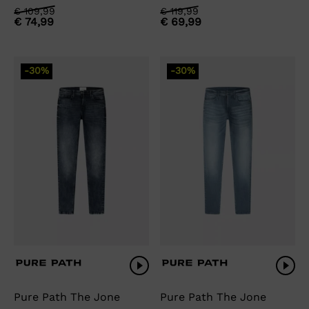
Oorspronkelijke
Huidige
Oorspronkelijke
Huidige
€
109,99
€
119,99
€
74,99
€
69,99
prijs
prijs
prijs
prijs
was:
is:
was:
is:
€ 109,99.
€ 74,99.
€ 119,99.
€ 69,99.
-30%
-30%
Pure Path The Jone
Pure Path The Jone