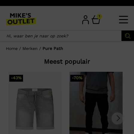
Skip
to
content
1
Home
/
Merken
/
Pure Path
Meest populair
-43%
-70%