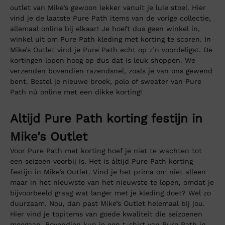
outlet van Mike’s gewoon lekker vanuit je luie stoel. Hier
vind je de laatste Pure Path items van de vorige collectie,
allemaal online bij elkaar! Je hoeft dus geen winkel in,
winkel uit om Pure Path kleding met korting te scoren. In
Mike’s Outlet vind je Pure Path echt op z’n voordeligst. De
kortingen lopen hoog op dus dat is leuk shoppen. We
verzenden bovendien razendsnel, zoals je van ons gewend
bent. Bestel je nieuwe broek, polo of sweater van Pure
Path nú online met een dikke korting!
Altijd Pure Path korting festijn in
Mike’s Outlet
Voor Pure Path met korting hoef je niet te wachten tot
een seizoen voorbij is. Het is áltijd Pure Path korting
festijn in Mike’s Outlet. Vind je het prima om niet alleen
maar in het nieuwste van het nieuwste te lopen, omdat je
bijvoorbeeld graag wat langer met je kleding doet? Wel zo
duurzaam. Nou, dan past Mike’s Outlet helemaal bij jou.
Hier vind je topitems van goede kwaliteit die seizoenen
meegaan. Bovendien kun je een t-shirt van Pure Path in