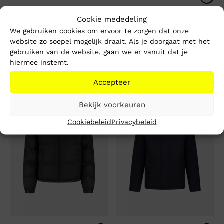
Cookie mededeling
Pure Path Active Flex
Pure Path Activewear
We gebruiken cookies om ervoor te zorgen dat onze
Parka
Padded Jacket
website zo soepel mogelijk draait. Als je doorgaat met het
Oorspronkelijke
Huidige
Oorspronkelijke
Huidige
€
199,99
€
179,99
gebruiken van de website, gaan we er vanuit dat je
€
99,99
€
79,99
prijs
prijs
prijs
prijs
hiermee instemt.
was:
is:
was:
is:
€ 199,99.
€ 99,99.
€ 179,99.
€ 79,99.
Accepteer
-56%
-50%
Bekijk voorkeuren
Cookiebeleid
Privacybeleid