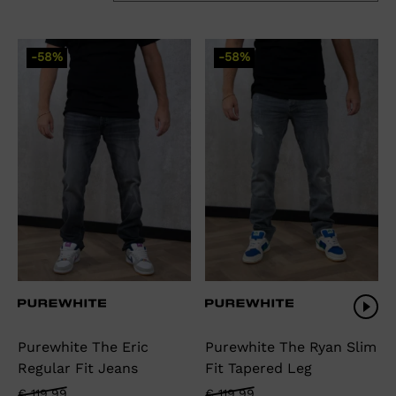
-58%
-58%
Purewhite The Eric
Purewhite The Ryan Slim
Regular Fit Jeans
Fit Tapered Leg
Oorspronkelijke
Huidige
Oorspronkelijke
Huidige
€
119,99
€
119,99