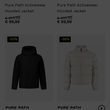
Pure Path Activewear
Pure Path Activewear
Hooded Jacket
Hooded Jacket
Oorspronkelijke
Huidige
Oorspronkelijke
Huidige
€
209,99
€
209,99
€
99,99
€
99,99
prijs
prijs
prijs
prijs
was:
is:
was:
is:
€ 209,99.
€ 99,99.
€ 209,99.
€ 99,99.
-50%
-56%