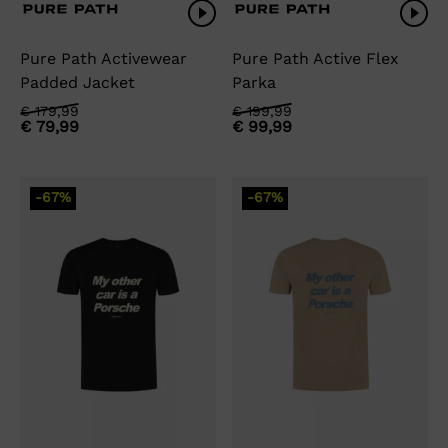
Pure Path Activewear
Pure Path Active Flex
Padded Jacket
Parka
Oorspronkelijke
Huidige
Oorspronkelijke
Huidige
€
179,99
€
199,99
€
79,99
€
99,99
prijs
prijs
prijs
prijs
was:
is:
was:
is:
€ 179,99.
€ 79,99.
€ 199,99.
€ 99,99.
-67%
-67%