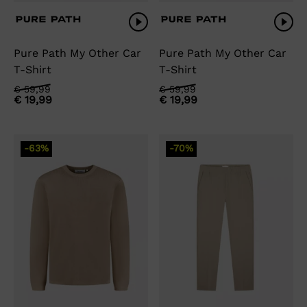
Pure Path My Other Car
Pure Path My Other Car
T-Shirt
T-Shirt
Oorspronkelijke
Huidige
Oorspronkelijke
Huidige
€
59,99
€
59,99
€
19,99
€
19,99
prijs
prijs
prijs
prijs
was:
is:
was:
is:
€ 59,99.
€ 19,99.
€ 59,99.
€ 19,99.
-63%
-70%