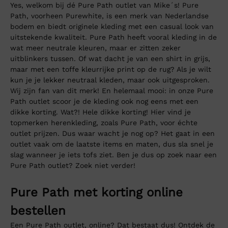
Yes, welkom bij dé Pure Path outlet van Mike´s! Pure
Path, voorheen Purewhite, is een merk van Nederlandse
bodem en biedt originele kleding met een casual look van
uitstekende kwaliteit. Pure Path heeft vooral kleding in de
wat meer neutrale kleuren, maar er zitten zeker
uitblinkers tussen. Of wat dacht je van een shirt in grijs,
maar met een toffe kleurrijke print op de rug? Als je wilt
kun je je lekker neutraal kleden, maar ook uitgesproken.
Wij zijn fan van dit merk! En helemaal mooi: in onze Pure
Path outlet scoor je de kleding ook nog eens met een
dikke korting. Wat?! Hele dikke korting! Hier vind je
topmerken herenkleding, zoals Pure Path, voor échte
outlet prijzen. Dus waar wacht je nog op? Het gaat in een
outlet vaak om de laatste items en maten, dus sla snel je
slag wanneer je iets tofs ziet. Ben je dus op zoek naar een
Pure Path outlet? Zoek niet verder!
Pure Path met korting online
bestellen
Een Pure Path outlet, online? Dat bestaat dus! Ontdek de