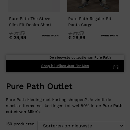
Pure Path The Steve
Pure Path Regular Fit
P
Slim Fit Denim Short
Pants Cargo
C
Oorspronkelijke
Huidige
Oorspronkelijke
Huidige
O
H
€
69,99
€
99,99
€
39,99
€
29,99
prijs
prijs
prijs
prijs
p
p
was:
is:
was:
is:
w
i
€
€
€
€
69,99
69,99.
99,99
99,99.
7
7
De nieuwste collectie van
Pure Path
Shop bij Mikes Just For Men
Pure Path Outlet
Pure Path kleding met korting shoppen? Je vindt de
mooiste items met kortingen tot wel 80% in de
Pure Path
outlet van Mike’s!
150
producten