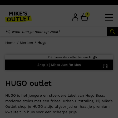
Skip
to
content
1
Home
/
Merken
/
Hugo
De nieuwste collectie van
Hugo
Shop bij Mikes Just For Men
HUGO outlet
HUGO is het jongere en stoerdere label van Hugo Boss:
moderne styles met een frisse, urban uitstraling. Bij Mike’s
Outlet shop je HUGO altijd afgeprijsd en haal je premium
kwaliteit in huis voor een scherpe prijs.