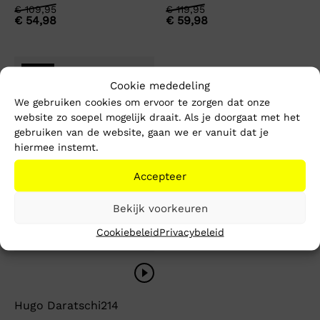
Oorspronkelijke
Huidige
Oorspronkelijke
Huidige
€
109,95
€
119,95
€
54,98
€
59,98
prijs
prijs
prijs
prijs
was:
is:
was:
is:
€ 109,95.
€ 54,98.
€ 119,95.
€ 59,98.
-50%
Cookie mededeling
We gebruiken cookies om ervoor te zorgen dat onze
website zo soepel mogelijk draait. Als je doorgaat met het
gebruiken van de website, gaan we er vanuit dat je
hiermee instemt.
Accepteer
Bekijk voorkeuren
Cookiebeleid
Privacybeleid
Hugo Daratschi214