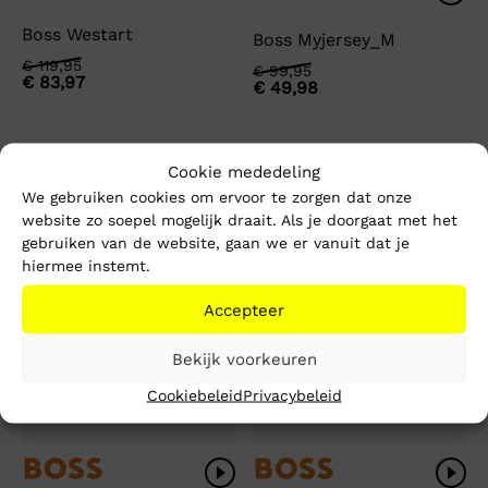
Boss Westart
Boss Myjersey_M
Oorspronkelijke
Huidige
€
119,95
Oorspronkelijke
Huidige
€
99,95
€
83,97
prijs
prijs
€
49,98
prijs
prijs
was:
is:
was:
is:
€ 119,95.
€ 83,97.
€ 99,95.
€ 49,98.
-50%
-50%
Cookie mededeling
We gebruiken cookies om ervoor te zorgen dat onze
website zo soepel mogelijk draait. Als je doorgaat met het
gebruiken van de website, gaan we er vanuit dat je
hiermee instemt.
Accepteer
Bekijk voorkeuren
Cookiebeleid
Privacybeleid