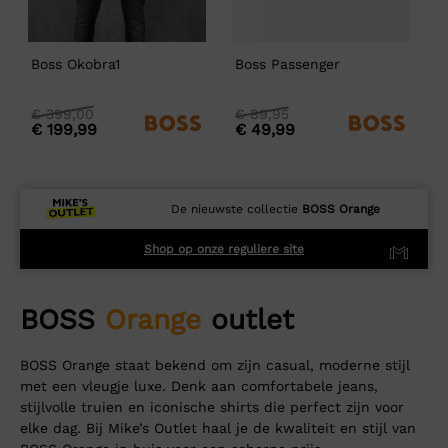
Boss Okobra1
Boss Passenger
B
Oorspronkelijke
Huidige
Oorspronkelijke
Huidige
O
H
€
399,00
€
89,95
€
199,99
€
49,99
prijs
prijs
prijs
prijs
p
p
was:
is:
was:
is:
w
i
€
€
€
€
399,00
399,00.
89,95
89,95.
1
1
De nieuwste collectie
BOSS Orange
Shop op onze reguliere site
BOSS
Orange
outlet
BOSS Orange staat bekend om zijn casual, moderne stijl
met een vleugje luxe. Denk aan comfortabele jeans,
stijlvolle truien en iconische shirts die perfect zijn voor
elke dag. Bij Mike’s Outlet haal je de kwaliteit en stijl van