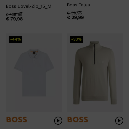
Boss Tales
Boss Lovel-Zip_15_M
Oorspronkelijke
Huidige
€
59,95
Oorspronkelijke
Huidige
€
159,95
€
29,99
prijs
prijs
€
79,98
prijs
prijs
was:
is:
was:
is:
€ 59,95.
€ 29,99.
€ 159,95.
€ 79,98.
-44%
-30%