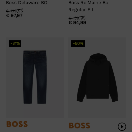
Boss Delaware BO
Boss Re.Maine Bo
Regular Fit
Oorspronkelijke
Huidige
€
139,95
€
97,97
prijs
prijs
Oorspronkelijke
Huidige
€
139,95
was:
is:
€
94,99
prijs
prijs
€ 139,95.
€ 97,97.
was:
is:
€ 139,95.
€ 94,99.
-31%
-50%