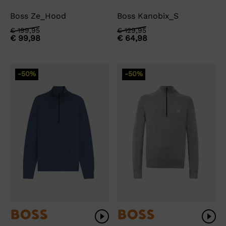
Boss Ze_Hood
Boss Kanobix_S
Oorspronkelijke
Huidige
Oorspronkelijke
Huidige
€
199,95
€
129,95
€
99,98
€
64,98
prijs
prijs
prijs
prijs
was:
is:
was:
is:
€ 199,95.
€ 99,98.
€ 129,95.
€ 64,98.
-50%
-50%