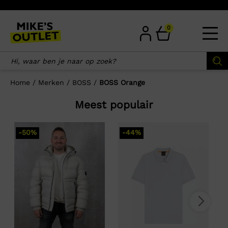
Skip
to
content
0
Home
/
Merken
/
BOSS
/
BOSS Orange
Meest populair
-50%
-44%