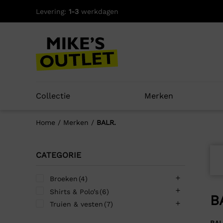
Skip
Levering:
1-3
werkdagen
to
content
Collectie
Merken
Home
/
Merken
/
BALR.
CATEGORIE
Broeken
(4)
Shirts & Polo’s
(6)
B
Truien & vesten
(7)
BAL