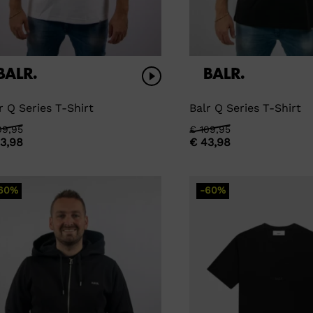
r Q Series T-Shirt
Balr Q Series T-Shirt
rspronkelijke
idige
09,95
Oorspronkelijke
Huidige
€
109,95
3,98
€
43,98
js
js
prijs
prijs
s:
was:
is:
09,95.
43,98.
€ 109,95.
€ 43,98.
60%
-60%