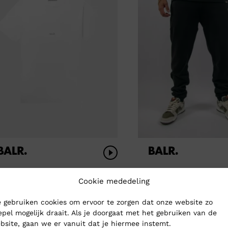
r Logo Slim T-Shirt
Balr Q Series Jogger
Cookie mededeling
rspronkelijke
idige
9,95
Oorspronkelijke
Huidige
€
149,95
7,98
€
59,98
 gebruiken cookies om ervoor te zorgen dat onze website zo
js
js
prijs
prijs
epel mogelijk draait. Als je doorgaat met het gebruiken van de
s:
was:
is:
bsite, gaan we er vanuit dat je hiermee instemt.