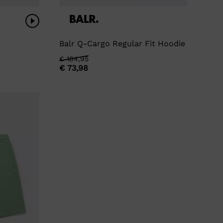
Balr Q-Cargo Regular Fit Hoodie
Oorspronkelijke
Huidige
€
184,95
€
73,98
prijs
prijs
was:
is:
€ 184,95.
€ 73,98.