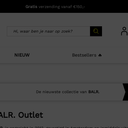
Gratis
verzending vanaf €150,-
NIEUW
Bestsellers 🔥
De nieuwste collectie van
BALR.
ALR. Outlet
R.
is opgericht in 2013, gevestigd in Amsterdam en inmiddels uitg