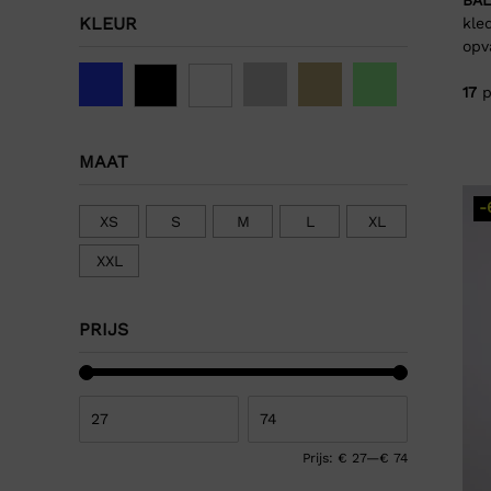
KLEUR
kle
opv
17
p
MAAT
-
XS
S
M
L
XL
XXL
PRIJS
Prijs:
€ 27
—
€ 74