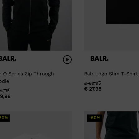
r Q Series Zip Through
Balr Logo Slim T-Shirt
odie
Oorspronkelijke
Huidige
€
69,95
€
27,98
rspronkelijke
idige
4,95
prijs
prijs
9,98
js
js
was:
is:
s:
€ 69,95.
€ 27,98.
74,95.
69,98.
60%
-60%