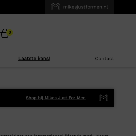
mikesjustformen.nl
0
Laatste kans!
Contact
Shop bij Mikes Just For Men
egroeid tot een internationaal lifestyle merk. Naast