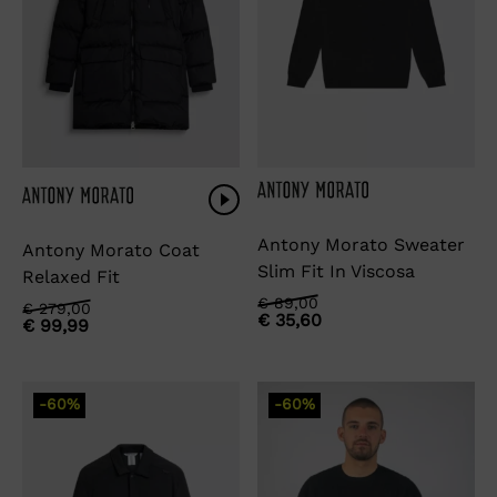
Antony Morato Sweater
Antony Morato Coat
Slim Fit In Viscosa
Relaxed Fit
Oorspronkelijke
Huidige
€
89,00
Oorspronkelijke
Huidige
€
279,00
€
35,60
prijs
prijs
€
99,99
prijs
prijs
was:
is:
was:
is:
€ 89,00.
€ 35,60.
€ 279,00.
€ 99,99.
-60%
-60%