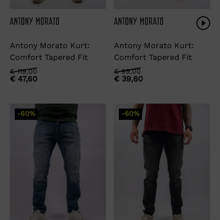
Antony Morato Kurt:
Antony Morato Kurt:
Comfort Tapered Fit
Comfort Tapered Fit
Oorspronkelijke
Huidige
Oorspronkelijke
Huidige
€
119,00
€
99,00
€
47,60
€
39,60
prijs
prijs
prijs
prijs
was:
is:
was:
is:
€ 119,00.
€ 47,60.
€ 99,00.
€ 39,60.
-60%
-60%