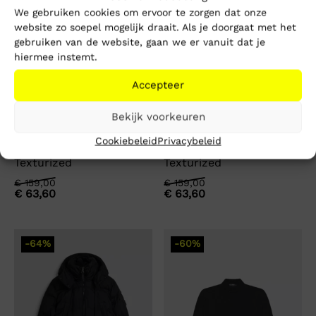
We gebruiken cookies om ervoor te zorgen dat onze
website zo soepel mogelijk draait. Als je doorgaat met het
gebruiken van de website, gaan we er vanuit dat je
hiermee instemt.
Accepteer
Bekijk voorkeuren
Antony Morato Sneaker
Antony Morato Sneaker
Cookiebeleid
Privacybeleid
Brunt In Suede Reptile
Brunt In Suede Reptile
Texturized
Texturized
Oorspronkelijke
Huidige
Oorspronkelijke
Huidige
€
159,00
€
159,00
€
63,60
€
63,60
prijs
prijs
prijs
prijs
was:
is:
was:
is:
€ 159,00.
€ 63,60.
€ 159,00.
€ 63,60.
-64%
-60%