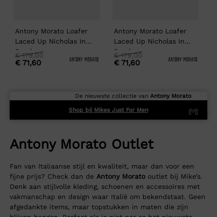
Antony Morato Loafer
Antony Morato Loafer
A
Laced Up Nicholas In
Laced Up Nicholas In
R
Suede
Suede
Oorspronkelijke
Huidige
Oorspronkelijke
Huidige
O
H
€
179,00
€
179,00
€
71,60
€
71,60
prijs
prijs
prijs
prijs
p
p
was:
is:
was:
is:
w
i
€
€
€
€
179,00
179,00.
179,00
179,00.
2
2
De nieuwste collectie van
Antony Morato
Shop bij Mikes Just For Men
Antony Morato Outlet
Fan van Italiaanse stijl en kwaliteit, maar dan voor een
fijne prijs? Check dan de
Antony Morato
outlet bij Mike’s.
Denk aan stijlvolle kleding, schoenen en accessoires met
vakmanschap en design waar Italië om bekendstaat. Geen
afgedankte items, maar topstukken in maten die zijn
blijven hangen. Perfect als je niet per se het nieuwste