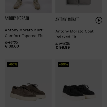
Antony Morato Kurt:
Antony Morato Coat
Comfort Tapered Fit
Relaxed Fit
Oorspronkelijke
Huidige
€
99,00
Oorspronkelijke
Huidige
€
279,00
€
39,60
prijs
prijs
€
99,99
prijs
prijs
was:
is:
was:
is:
€ 99,00.
€ 39,60.
€ 279,00.
€ 99,99.
-60%
-60%