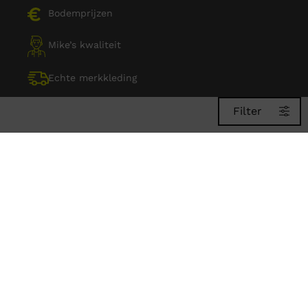
Bodemprijzen
Mike’s kwaliteit
Echte merkkleding
Filter
Mike’s Outlet
Klantenservice
×
Over de outlet
Actievoorwaarden
Inschrijven
Betalingsinformatie
CATEGORIE
Helpcentrum
Retourneren
Herroepingsrecht
KLEUR
Veelgestelde vragen
Social media
MAAT
Facebook
Instagram