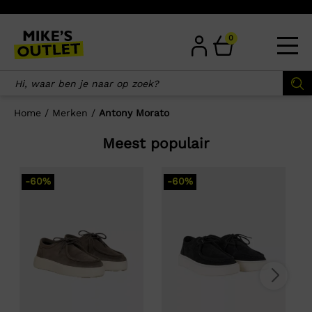
Skip
to
content
0
Home
/
Merken
/
Antony Morato
Meest populair
-60%
-60%