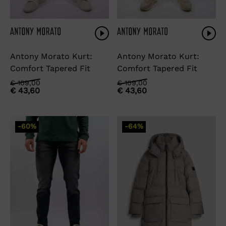
Antony Morato Kurt:
Antony Morato Kurt:
Comfort Tapered Fit
Comfort Tapered Fit
Oorspronkelijke
Huidige
Oorspronkelijke
Huidige
€
109,00
€
109,00
€
43,60
€
43,60
prijs
prijs
prijs
prijs
was:
is:
was:
is:
€ 109,00.
€ 43,60.
€ 109,00.
€ 43,60.
-60%
-64%