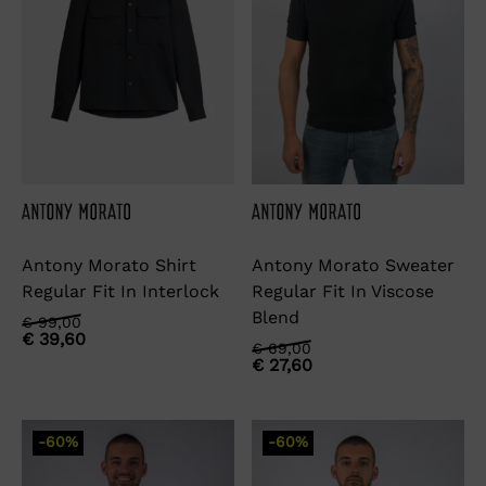
Antony Morato Shirt
Antony Morato Sweater
Regular Fit In Interlock
Regular Fit In Viscose
Blend
Oorspronkelijke
Huidige
€
99,00
€
39,60
prijs
prijs
Oorspronkelijke
Huidige
€
69,00
was:
is:
€
27,60
prijs
prijs
€ 99,00.
€ 39,60.
was:
is:
€ 69,00.
€ 27,60.
-60%
-60%