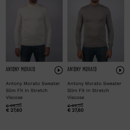
Antony Morato Sweater
Antony Morato Sweater
Slim Fit In Stretch
Slim Fit In Stretch
Viscose
Viscose
Oorspronkelijke
Huidige
Oorspronkelijke
Huidige
€
69,00
€
69,00
€
27,60
€
27,60
prijs
prijs
prijs
prijs
was:
is:
was:
is:
€ 69,00.
€ 27,60.
€ 69,00.
€ 27,60.