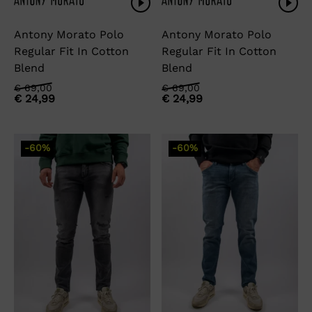
Antony Morato Polo
Antony Morato Polo
Regular Fit In Cotton
Regular Fit In Cotton
Blend
Blend
Oorspronkelijke
Huidige
Oorspronkelijke
Huidige
€
69,00
€
69,00
€
24,99
€
24,99
prijs
prijs
prijs
prijs
was:
is:
was:
is:
€ 69,00.
€ 24,99.
€ 69,00.
€ 24,99.
-60%
-60%