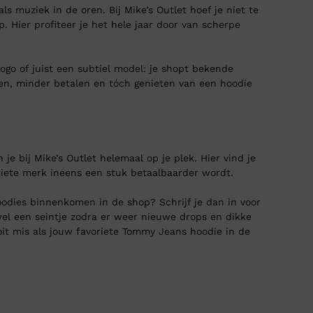
s muziek in de oren. Bij Mike’s Outlet hoef je niet te
. Hier profiteer je het hele jaar door van scherpe
go of juist een subtiel model: je shopt bekende
aren, minder betalen en tóch genieten van een hoodie
 je bij Mike’s Outlet helemaal op je plek. Hier vind je
riete merk ineens een stuk betaalbaarder wordt.
odies binnenkomen in de shop? Schrijf je dan in voor
l een seintje zodra er weer nieuwe drops en dikke
nooit mis als jouw favoriete Tommy Jeans hoodie in de