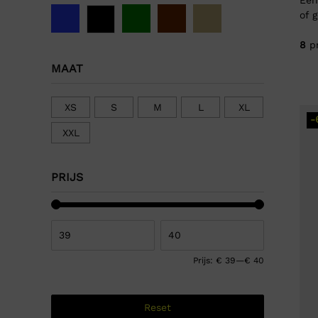
of 
8
p
MAAT
XS
S
M
L
XL
-
XXL
PRIJS
Prijs:
€ 39
—
€ 40
Reset