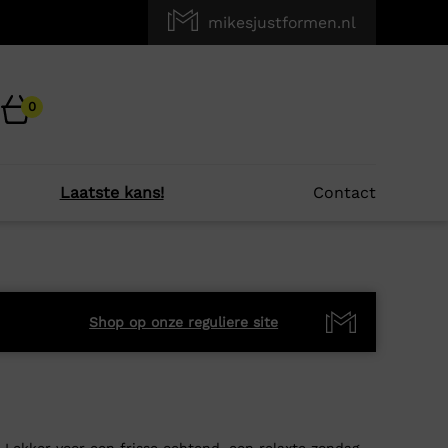
mikesjustformen.nl
0
Laatste kans!
Contact
Shop op onze reguliere site
. Lekker voor een frisse ochtend, een relaxte zondag