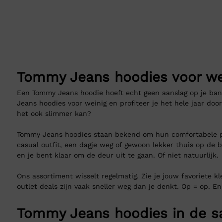
s:
was:
is:
89,90.
39,99.
€ 99,90.
€ 39,99.
Tommy Jeans hoodies voor we
Een Tommy Jeans hoodie hoeft echt geen aanslag op je bankr
Jeans hoodies voor weinig en profiteer je het hele jaar do
het ook slimmer kan?
Tommy Jeans hoodies staan bekend om hun comfortabele pa
casual outfit, een dagje weg of gewoon lekker thuis op de b
en je bent klaar om de deur uit te gaan. Of niet natuurlijk.
Ons assortiment wisselt regelmatig. Zie je jouw favoriete k
outlet deals zijn vaak sneller weg dan je denkt. Op = op. En
Tommy Jeans hoodies in de s