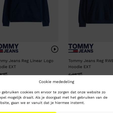
mmy Jeans Reg Linear Logo
Tommy Jeans Reg RWB
odie EXT
Hoodie EXT
rspronkelijke
idige
9,90
Oorspronkelijke
Huidige
€
99,90
9,99
€
39,99
js
js
prijs
prijs
Cookie mededeling
s:
was:
is:
 gebruiken cookies om ervoor te zorgen dat onze website zo
89,90.
39,99.
€ 99,90.
€ 39,99.
56%
-60%
epel mogelijk draait. Als je doorgaat met het gebruiken van de
bsite, gaan we er vanuit dat je hiermee instemt.