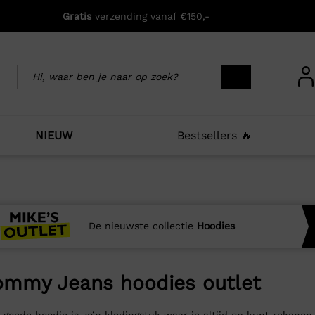
Gratis
verzending vanaf €150,-
NIEUW
Bestsellers 🔥
De nieuwste collectie
Hoodies
ommy Jeans hoodies outlet
 goede hoodie is zo’n kledingstuk waar je altijd op kunt rekenen