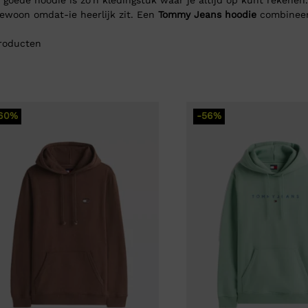
gewoon omdat-ie heerlijk zit. Een
Tommy Jeans hoodie
combineert
roducten
60%
-56%