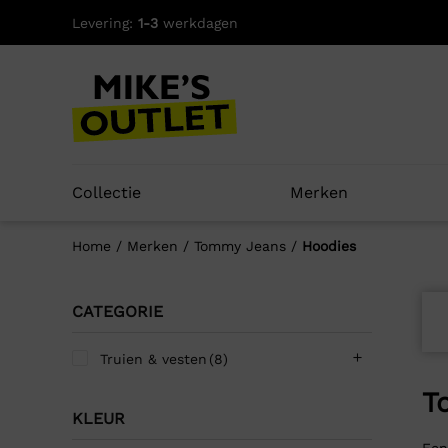
Skip
Levering:
1-3
werkdagen
to
content
Collectie
Merken
Home
/
Merken
/
Tommy Jeans
/
Hoodies
CATEGORIE
Truien & vesten
(8)
T
KLEUR
Een