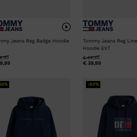
mmy Jeans Reg Badge Hoodie
Tommy Jeans Reg Line
Hoodie EXT
rspronkelijke
idige
9,90
Oorspronkelijke
Huidige
€
89,90
9,99
€
39,99
js
js
prijs
prijs
s:
was:
is:
99,90.
39,99.
€ 89,90.
€ 39,99.
56%
-60%