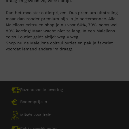
draag ’m gewoon zo, werkt altijd.
Dan het mooiste: outletprijzen. Dus premium uitstraling,
maar dan zonder premium pijn in je portemonnee. Alle
Malelions coltruien shop je nu voor 60%, 70%, soms wel
80% korting! Maar wacht niet te lang. In een Malelions
coltrui outlet geldt altijd: weg = weg.
Shop nu de Malelions coltrui outlet en pak je favoriet
voordat iemand anders ’m draagt.
Razendsnelle levering
Bodemprijzen
Mike’s kwaliteit
Echte merkkleding