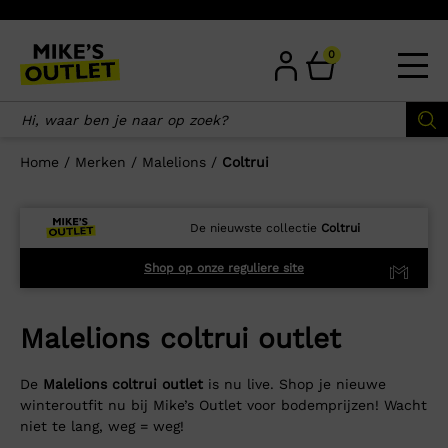
Skip
to
content
0
Home
/
Merken
/
Malelions
/
Coltrui
De nieuwste collectie
Coltrui
Shop op onze reguliere site
Malelions coltrui outlet
De
Malelions coltrui outlet
is nu live. Shop je nieuwe
winteroutfit nu bij Mike’s Outlet voor bodemprijzen! Wacht
niet te lang, weg = weg!