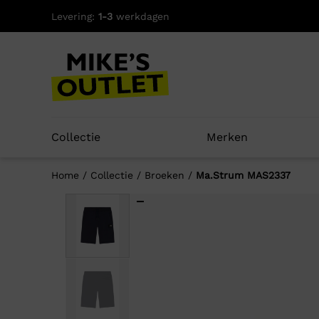
Skip
Levering:
1-3
werkdagen
to
content
Collectie
Merken
Home
/
Collectie
/
Broeken
/
Ma.Strum MAS2337
Well
-60%