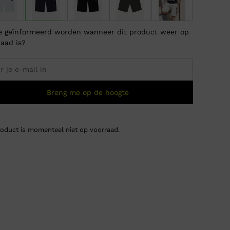
je geïnformeerd worden wanneer dit product weer op
raad is?
Breng me op de hoogte
roduct is momenteel niet op voorraad.
Lyle &
Oorsp
Huidi
€
70,0
€
35,
prijs
prijs