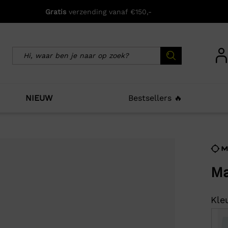
Gratis
verzending vanaf €150,-
NIEUW
Bestsellers 🔥
icht zijn deze producten ook interessant voo
Ma
Kleu