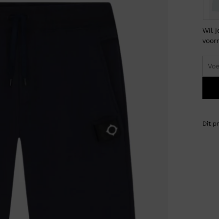
Wil 
voor
Dit p