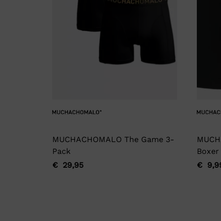
MUCHACHOMALO The Game 3-
MUCH
Pack
Boxer
€
29,95
€
9,9
Oorspronkelijke
Huidige
Oorsp
Huidi
prijs
prijs
prijs
prijs
was:
is:
was:
is:
€ 29,95.
€ 29,95.
€ 9,9
€ 9,9