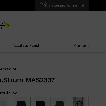
mikesjustformen.nl
0
Laatste kans!
Contact
×
r je?
.Strum MAS2337
-50%
r:
Blauw