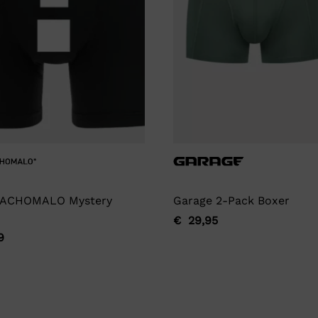
ACHOMALO Mystery
Garage 2-Pack Boxer
€
29,95
Oorspronkelijke
Huidige
9
ronkelijke
ge
prijs
prijs
was:
is:
€ 29,95.
€ 29,95.
9.
9.